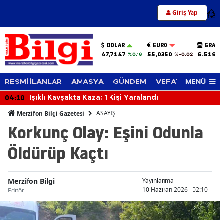
Giriş Yap
12
DOLAR
EURO
GRAM
47,7147
55,0350
6.519,
%0.16
%-0.02
MENÜ
RESMİ İLANLAR
AMASYA
GÜNDEM
VEFAT EDENLER
04:10
Işıklı Kavşakta Kaza: 1 Kişi Yaralandı
ASAYİŞ
Merzifon Bilgi Gazetesi
Korkunç Olay: Eşini Odunla
Öldürüp Kaçtı
Merzifon Bilgi
Yayınlanma
10 Haziran 2026 - 02:10
Editör