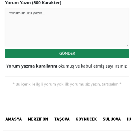
Yorum Yazın (500 Karakter)
GÖNDER
Yorum yazma kurallarını
okumuş ve kabul etmiş sayılırsınız
* Bu içerik ile ilgili yorum yok, ilk yorumu siz yazın, tartışalım *
AMASYA
MERZİFON
TAŞOVA
GÖYNÜCEK
SULUOVA
HA