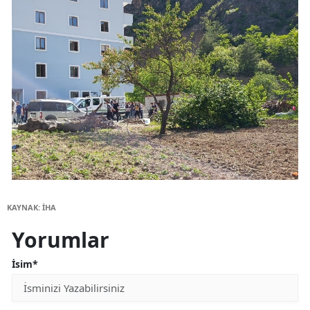
KAYNAK: İHA
Yorumlar
İsim*