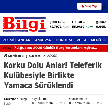
Giriş Yap
12
DOLAR
EURO
GRAM 
47,7071
55,0437
6.605,
%0.17
%0.04
MENÜ
RESMİ İLANLAR
AMASYA
GÜNDEM
VEFAT EDENLER
11:34
7 Ağustos 2026 Günlük Burç Yorumları: Aşkta
Sürprizler, Parada Yeni Fırsatlar Kapıda!
ASAYİŞ
Merzifon Bilgi Gazetesi
Korku Dolu Anlar! Teleferik
Kulübesiyle Birlikte
Yamaca Sürüklendi
Merzifon Bilgi
Yayınlanma
Güncellenme
08 Temmuz 2026 - 01:31
08 Temmuz 2026 - 01:32
Editör