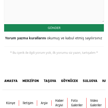
GÖNDER
Yorum yazma kurallarını
okumuş ve kabul etmiş sayılırsınız
* Bu içerik ile ilgili yorum yok, ilk yorumu siz yazın, tartışalım *
AMASYA
MERZİFON
TAŞOVA
GÖYNÜCEK
SULUOVA
HA
Haber
Foto
Video
Künye
İletişim
Arşiv
Arşivi
Galeriler
Galeriler