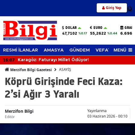
Giriş Yap
12
DOLAR
EURO
GRAM 
47,7102
55,2622
6.696,
%0.17
%0.44
MENÜ
RESMİ İLANLAR
AMASYA
GÜNDEM
VEFAT EDENLER
16:07
Karagöz: Faturayı Millet Ödüyor!
ASAYİŞ
Merzifon Bilgi Gazetesi
Köprü Girişinde Feci Kaza:
2’si Ağır 3 Yaralı
Merzifon Bilgi
Yayınlanma
03 Haziran 2026 - 00:10
Editör