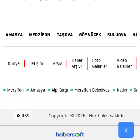
AMASYA
MERZİFON
TAŞOVA
GÖYNÜCEK
SULUOVA
HA
Haber
Foto
Video
Künye
İletişim
Arşiv
Arşivi
Galeriler
Galeriler
#
#
#
#
#
#
Merzifon
Amasya
Alp Kargı
Merzifon Belediyesi
Kadın
Sağ
RSS
Copyright © 2026 . Her hakkı saklıdır.