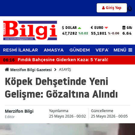
Giriş Yap
12
DOLAR
EURO
GRAM
47,7282
55,1801
6.644
%0.02
%-0.06
MENÜ
RESMİ İLANLAR
AMASYA
GÜNDEM
VEFAT EDENLER
06:16
Fındık Bahçesine Giderken Kaza: 5 Yaralı!
ASAYİŞ
Merzifon Bilgi Gazetesi
Köpek Dehşetinde Yeni
Gelişme: Gözaltına Alındı
Merzifon Bilgi
Yayınlanma
Güncellenme
25 Mayıs 2026 - 00:02
25 Mayıs 2026 - 00:05
Editör