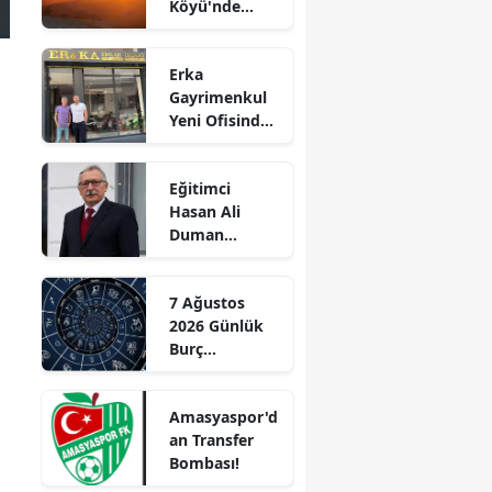
Köyü'nde
Edirne
Korkutan
Yangın!
Elazığ
Erka
Alevler İlçenin
Gayrimenkul
Birçok
Erzincan
Yeni Ofisinde
Noktasından
Hizmete
Görülüyor
Erzurum
Başladı!
Eğitimci
“Gayrimenkul
Eskişehir
Hasan Ali
Almak İçin
Duman
Doğru Zaman”
Gaziantep
Hayatını
Kaybetti!
Giresun
7 Ağustos
2026 Günlük
Gümüşhane
Burç
Yorumları:
Hakkari
Aşkta
Amasyaspor'd
Sürprizler,
Hatay
an Transfer
Parada Yeni
Bombası!
Fırsatlar
Isparta
Kapıda!