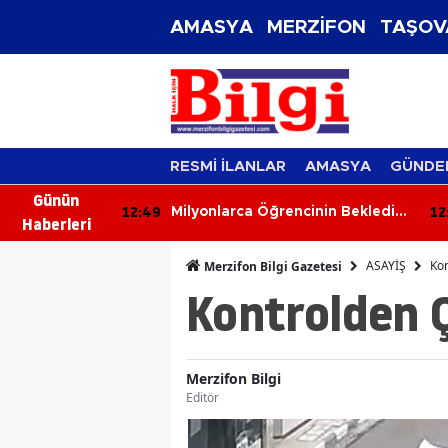
AMASYA
MERZİFON
TAŞOV
RESMİ İLANLAR
AMASYA
GÜNDE
Günün
12:49
12
İçme Suyu
Milyonlarca Öğrencinin Beklediği
Haberleri
Af Çıktı!
ASAYİŞ
Kon
Merzifon Bilgi Gazetesi
Kontrolden Ç
Merzifon Bilgi
Editör