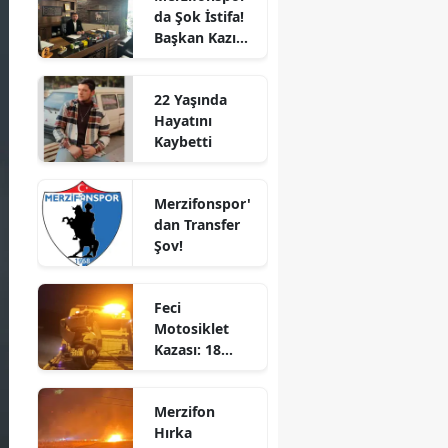
da Şok İstifa!
Bilecik
Başkan Kazım
Gül Görevi
Bingöl
Bıraktı
22 Yaşında
Bitlis
Hayatını
Kaybetti
Bolu
Burdur
Merzifonspor'
dan Transfer
Bursa
Şov!
Çanakkale
Feci
Çankırı
Motosiklet
Kazası: 18
Çorum
Yaşındaki
Denizli
Genç Hayatını
Merzifon
Kaybetti
Diyarbakır
Hırka