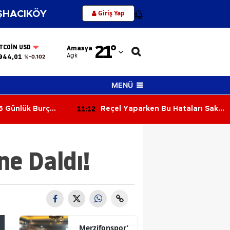
Giriş Yap
HACIKÖY
12
Adana
21
°
ITCOIN USD
Amasya
Adıyaman
Açık
944,01
%-0.102
Afyonkarahisar
MENÜ
Ağrı
11:12
6 Günlük Burç
Reçel Yaparken Bu Hataları Sakın
Amasya
ün Gökyüzü Kimi
Yapmayın! Kıvamı ve Lezzeti
ayla Sınayacak?
Tutturmanın Püf Noktaları
Ankara
ne Daldı!
Antalya
Artvin
Aydın
Balıkesir
Merzifonspor’