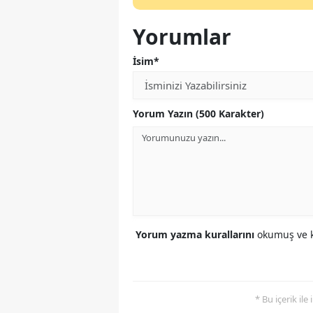
Yorumlar
İsim*
Yorum Yazın (500 Karakter)
Yorum yazma kurallarını
okumuş ve k
* Bu içerik ile