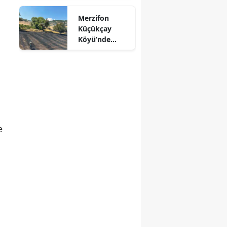
Mersin
Merzifon
Küçükçay
İstanbul
Köyü’nde
Arazi Yangını:
İzmir
50 Dönüm
Alan Zarar
Kars
Gördü
Kastamonu
Kayseri
e
Kırklareli
Kırşehir
Kocaeli
Konya
Kütahya