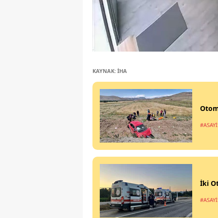
KAYNAK: İHA
Otomo
#ASAYİ
İki O
#ASAYİ