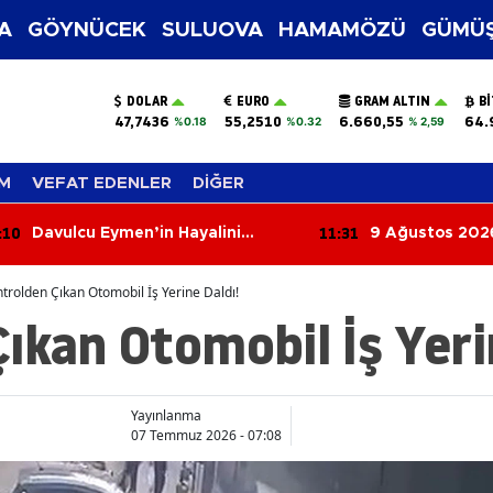
A
GÖYNÜCEK
SULUOVA
HAMAMÖZÜ
GÜMÜŞ
DOLAR
EURO
GRAM ALTIN
B
47,7436
55,2510
6.660,55
64.
%0.18
%0.32
% 2,59
M
VEFAT EDENLER
DİĞER
:10
11:31
Davulcu Eymen’in Hayalini
9 Ağustos 202
Gerçekleştirdi!
Yorumları: Bug
Aşkla, Kimi Par
trolden Çıkan Otomobil İş Yerine Daldı!
ıkan Otomobil İş Yeri
Yayınlanma
07 Temmuz 2026 - 07:08