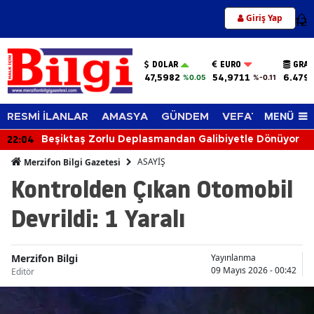
Giriş Yap
12
DOLAR
EURO
GRAM
47,5982
54,9711
6.479
%0.05
%-0.11
MENÜ
RESMİ İLANLAR
AMASYA
GÜNDEM
VEFAT EDENLER
22:04
Beşiktaş Zorlu Deplasmandan Galibiyetle Dönüyor
ASAYİŞ
Merzifon Bilgi Gazetesi
Kontrolden Çıkan Otomobil
Devrildi: 1 Yaralı
Merzifon Bilgi
Yayınlanma
09 Mayıs 2026 - 00:42
Editör