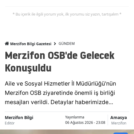
* Bu içerik ile ilgili yorum yok, ilk yorumu siz yazın, tartışalım *
GÜNDEM
Merzifon Bilgi Gazetesi
Merzifon OSB'de Gelecek
Konuşuldu
Aile ve Sosyal Hizmetler İl Müdürlüğü'nün
Merzifon OSB ziyaretinde önemli iş birliği
mesajları verildi. Detaylar haberimizde...
Merzifon Bilgi
Amasya
Yayınlanma
06 Ağustos 2026 - 23:08
Editör
Merzifon