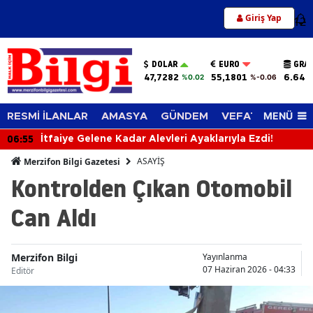
Giriş Yap
12
DOLAR
EURO
GRAM
47,7282
55,1801
6.644
%0.02
%-0.06
MENÜ
RESMİ İLANLAR
AMASYA
GÜNDEM
VEFAT EDENLER
06:55
İtfaiye Gelene Kadar Alevleri Ayaklarıyla Ezdi!
ASAYİŞ
Merzifon Bilgi Gazetesi
Kontrolden Çıkan Otomobil
Can Aldı
Merzifon Bilgi
Yayınlanma
07 Haziran 2026 - 04:33
Editör