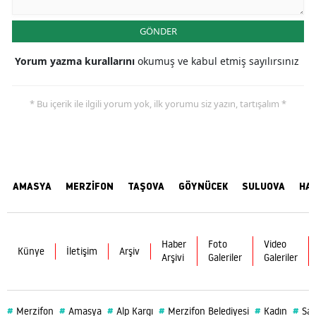
GÖNDER
Yorum yazma kurallarını
okumuş ve kabul etmiş sayılırsınız
* Bu içerik ile ilgili yorum yok, ilk yorumu siz yazın, tartışalım *
AMASYA
MERZİFON
TAŞOVA
GÖYNÜCEK
SULUOVA
HA
Haber
Foto
Video
Künye
İletişim
Arşiv
Arşivi
Galeriler
Galeriler
#
#
#
#
#
#
Merzifon
Amasya
Alp Kargı
Merzifon Belediyesi
Kadın
Sağ