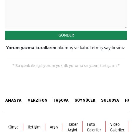
GÖNDER
Yorum yazma kurallarını
okumuş ve kabul etmiş sayılırsınız
* Bu içerik ile ilgili yorum yok, ilk yorumu siz yazın, tartışalım *
AMASYA
MERZİFON
TAŞOVA
GÖYNÜCEK
SULUOVA
HA
Haber
Foto
Video
Künye
İletişim
Arşiv
Arşivi
Galeriler
Galeriler