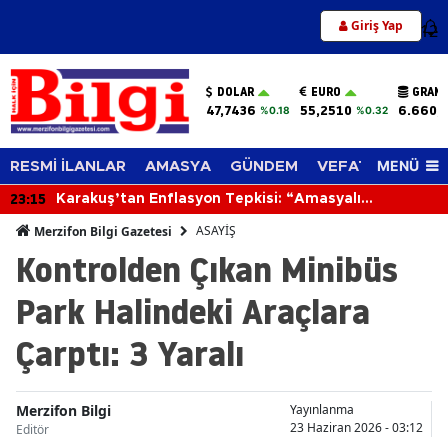
Giriş Yap
12
DOLAR
EURO
GRAM 
47,7436
55,2510
6.660,
%0.18
%0.32
MENÜ
RESMİ İLANLAR
AMASYA
GÜNDEM
VEFAT EDENLER
23:15
Karakuş’tan Enflasyon Tepkisi: “Amasyalı
Geçinemiyor, Üretici Zorlanıyor”
ASAYİŞ
Merzifon Bilgi Gazetesi
Kontrolden Çıkan Minibüs
Park Halindeki Araçlara
Çarptı: 3 Yaralı
Merzifon Bilgi
Yayınlanma
23 Haziran 2026 - 03:12
Editör