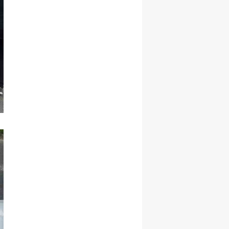
Samsun
Siirt
Sinop
Sivas
Tekirdağ
Tokat
Trabzon
Tunceli
Şanlıurfa
Uşak
Van