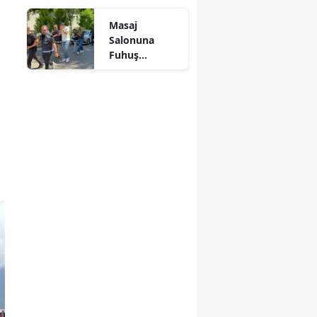
Kül Oldu
Mersin
Masaj
Salonuna
İstanbul
Fuhuş
Operasyonu: 3
İzmir
Şüpheli
Adliyeye Sevk
Kars
Edildi
Kastamonu
Kayseri
Kırklareli
Kırşehir
Kocaeli
Konya
Kütahya