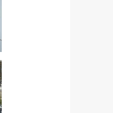
Yozgat
Zonguldak
Aksaray
Bayburt
Karaman
Kırıkkale
Batman
Şırnak
Bartın
Ardahan
Iğdır