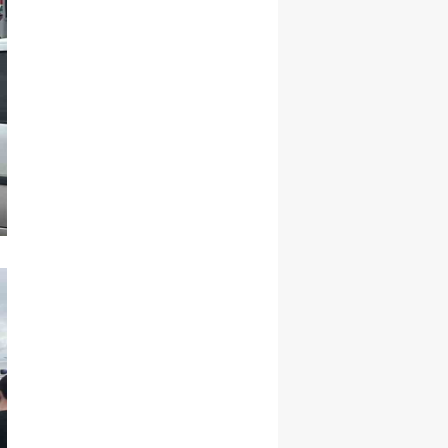
Malatya
Manisa
Kahramanmaraş
Mardin
Muğla
Muş
Nevşehir
Niğde
Ordu
Rize
Sakarya