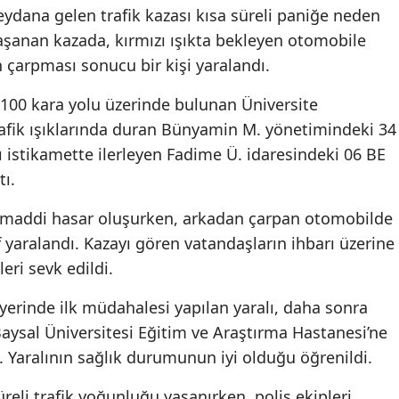
ydana gelen trafik kazası kısa süreli paniğe neden
aşanan kazada, kırmızı ışıkta bekleyen otomobile
 çarpması sonucu bir kişi yaralandı.
D-100 kara yolu üzerinde bulunan Üniversite
afik ışıklarında duran Bünyamin M. yönetimindeki 34
ı istikamette ilerleyen Fadime Ü. idaresindeki 06 BE
tı.
a maddi hasar oluşurken, arkadan çarpan otomobilde
f yaralandı. Kazayı gören vatandaşların ihbarı üzerine
leri sevk edildi.
 yerinde ilk müdahalesi yapılan yaralı, daha sonra
aysal Üniversitesi Eğitim ve Araştırma Hastanesi’ne
dı. Yaralının sağlık durumunun iyi olduğu öğrenildi.
reli trafik yoğunluğu yaşanırken, polis ekipleri