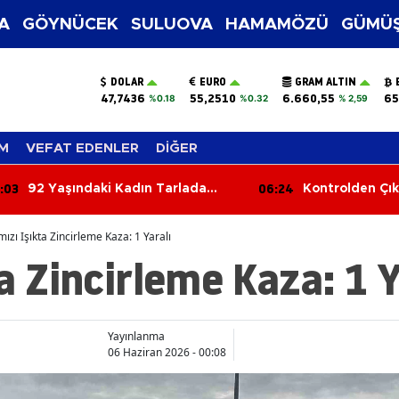
A
GÖYNÜCEK
SULUOVA
HAMAMÖZÜ
GÜMÜŞ
DOLAR
EURO
GRAM ALTIN
47,7436
55,2510
6.660,55
65
%0.18
%0.32
% 2,59
M
VEFAT EDENLER
DİĞER
:24
05:45
Kontrolden Çıkan Tır Bariyerlere
Üç Araç Birbirin
Çarptı
Yaralı
mızı Işıkta Zincirleme Kaza: 1 Yaralı
ta Zincirleme Kaza: 1 Y
Yayınlanma
06 Haziran 2026 - 00:08