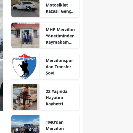
Motosiklet
Bilecik
Kazası: Genç
Sürücü
Bingöl
Hayatını
MHP Merzifon
Kaybetti
Bitlis
Yönetiminden
Kaymakam
Bolu
Ahmet
Karaaslan'a
Burdur
Merzifonspor'
Ziyaret
dan Transfer
Bursa
Şov!
Çanakkale
22 Yaşında
Çankırı
Hayatını
Kaybetti
Çorum
Denizli
TMO’dan
Diyarbakır
Merzifon