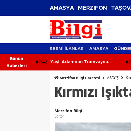
AMASYA
MERZİFON
TAŞOV
RESMİ İLANLAR
AMASYA
GÜNDE
Günün
07:03
06
ramvayda
92 Yaşındaki Kadın Tarlada
Haberleri
ı
Yanmış Halde Ölü Bulundu
ASAYİŞ
Kır
Merzifon Bilgi Gazetesi
Kırmızı Işık
Merzifon Bilgi
Editör