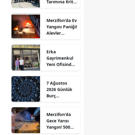
Tarımına Kritik
Edirne
Ziyaret!
Elazığ
Merzifon'da Ev
Yangını Paniği!
Erzincan
Alevler
Büyümeden
Erzurum
Kontrol Altına
Erka
Alındı
Eskişehir
Gayrimenkul
Yeni Ofisinde
Gaziantep
Hizmete
Başladı!
Giresun
7 Ağustos
“Gayrimenkul
2026 Günlük
Almak İçin
Gümüşhane
Burç
Doğru Zaman”
Yorumları:
Hakkari
Aşkta
Merzifon'da
Sürprizler,
Hatay
Gece Yarısı
Parada Yeni
Yangın! 500
Fırsatlar
Isparta
Saman Balyası
Kapıda!