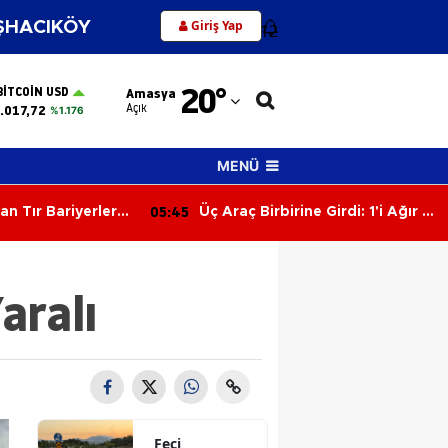
Giriş Yap
HACIKÖY
12
Adana
20
°
BITCOIN USD
Amasya
Adıyaman
Açık
.017,72
%1.176
Afyonkarahisar
MENÜ
Ağrı
05:06
e Girdi: 1'i Ağır 2
Hafif Ticari Araç Takla Attı: 2'si
Amasya
Çocuk 5 Yaralı
Ankara
aralı
Antalya
Artvin
Aydın
Balıkesir
Feci