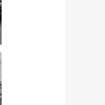
Yalova
Karabük
Kilis
Osmaniye
Düzce