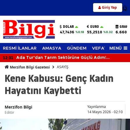
Giriş Yap
12
DOLAR
EURO
GRAM 
47,7436
55,2510
6.660,
%0.18
%0.32
MENÜ
RESMİ İLANLAR
AMASYA
GÜNDEM
VEFAT EDENLER
12:31
Ada Tur’dan Tarım Sektörüne Güçlü Adım!
Biçerdöverle Hasat Sahasına İndi
ASAYİŞ
Merzifon Bilgi Gazetesi
Kene Kabusu: Genç Kadın
Hayatını Kaybetti
Merzifon Bilgi
Yayınlanma
14 Mayıs 2026 - 02:10
Editör