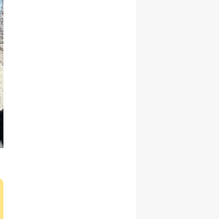
Yalova
Karabük
Kilis
Osmaniye
Düzce