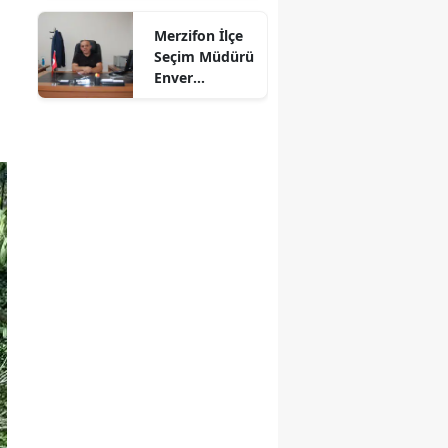
Kül Oldu
Mersin
Merzifon İlçe
Seçim Müdürü
İstanbul
Enver
Demirci'ye
İzmir
Veda! Yeni
Görev Yeri
Kars
Suluova Oldu
Kastamonu
Kayseri
Kırklareli
Kırşehir
Kocaeli
Konya
Kütahya