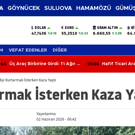
A
GÖYNÜCEK
SULUOVA
HAMAMÖZÜ
GÜMÜŞ
DOLAR
EURO
GRAM ALTIN
B
47,7436
55,2510
6.660,55
64.
%0.18
%0.32
% 2,59
M
VEFAT EDENLER
DİĞER
:06
04:27
Hafif Ticari Araç Takla Attı: 2'si
Motosiklet SUV
Çocuk 5 Yaralı
Sürücü Yarala
iyi Kurtarmak İsterken Kaza Yaptı
armak İsterken Kaza Y
Yayınlanma
02 Haziran 2026 - 06:42