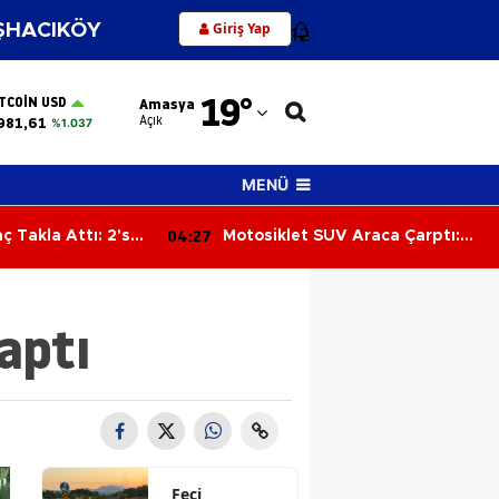
Giriş Yap
HACIKÖY
12
Adana
19
°
ITCOIN USD
Amasya
Adıyaman
Açık
981,61
%1.037
Afyonkarahisar
MENÜ
Ağrı
03:48
 Araca Çarptı:
Tek Katlı Ev Alevlere Teslim
Amasya
ndı
Oldu
Ankara
aptı
Antalya
Artvin
Aydın
Balıkesir
Feci