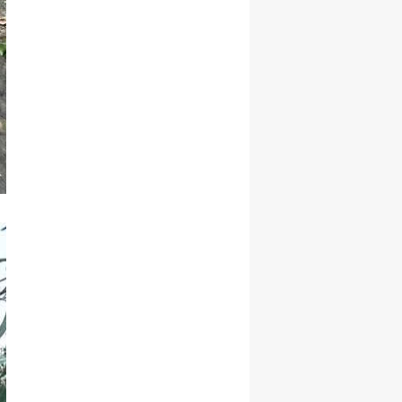
Samsun
Siirt
Sinop
Sivas
Tekirdağ
Tokat
Trabzon
Tunceli
Şanlıurfa
Uşak
Van