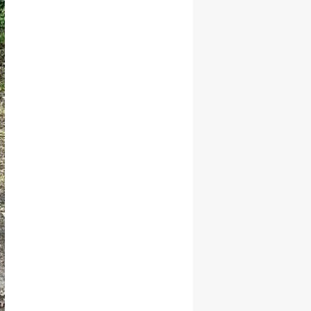
Malatya
Manisa
Kahramanmaraş
Mardin
Muğla
Muş
Nevşehir
Niğde
Ordu
Rize
Sakarya