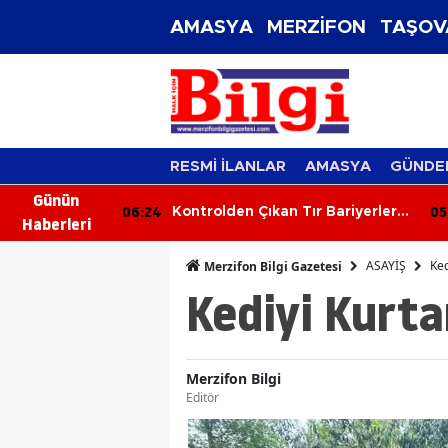
AMASYA
MERZİFON
TAŞOV
RESMİ İLANLAR
AMASYA
GÜNDE
Günün
05:45
05
ır Bariyerlere
Üç Araç Birbirine Girdi: 1'i Ağır 2
Haberleri
Yaralı
ASAYİŞ
Ked
Merzifon Bilgi Gazetesi
Kediyi Kurt
Merzifon Bilgi
Editör