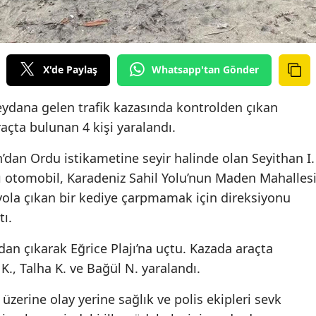
X'de Paylaş
Whatsapp'tan Gönder
eydana gelen trafik kazasında kontrolden çıkan
açta bulunan 4 kişi yaralandı.
n’dan Ordu istikametine seyir halinde olan Seyithan I.
ı otomobil, Karadeniz Sahil Yolu’nun Maden Mahalles
ola çıkan bir kediye çarpmamak için direksiyonu
ı.
an çıkarak Eğrice Plajı’na uçtu. Kazada araçta
., Talha K. ve Bağül N. yaralandı.
üzerine olay yerine sağlık ve polis ekipleri sevk