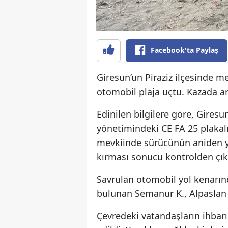
Facebook'ta Paylaş
Giresun’un Piraziz ilçesinde m
otomobil plaja uçtu. Kazada ar
Edinilen bilgilere göre, Giresu
yönetimindeki CE FA 25 plakal
mevkiinde sürücünün aniden y
kırması sonucu kontrolden çıkt
Savrulan otomobil yol kenarınd
bulunan Semanur K., Alpaslan K
Çevredeki vatandaşların ihbarı 