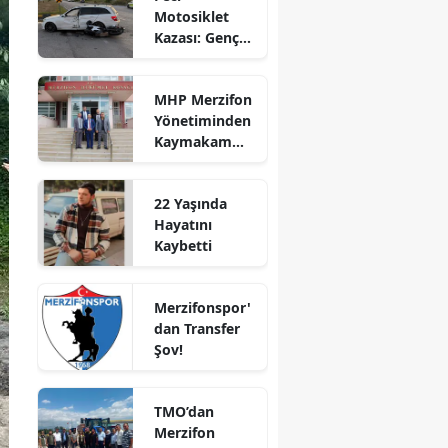
Motosiklet
Bilecik
Kazası: Genç
Sürücü
Bingöl
Hayatını
MHP Merzifon
Kaybetti
Bitlis
Yönetiminden
Kaymakam
Bolu
Ahmet
Karaaslan'a
Burdur
22 Yaşında
Ziyaret
Hayatını
Bursa
Kaybetti
Çanakkale
Merzifonspor'
Çankırı
dan Transfer
Şov!
Çorum
Denizli
TMO’dan
Diyarbakır
Merzifon