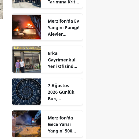
Tarımına Kritik
Edirne
Ziyaret!
Elazığ
Merzifon'da Ev
Yangını Paniği!
Erzincan
Alevler
Büyümeden
Erzurum
Kontrol Altına
Erka
Alındı
Eskişehir
Gayrimenkul
Yeni Ofisinde
Gaziantep
Hizmete
i
Başladı!
Giresun
7 Ağustos
“Gayrimenkul
2026 Günlük
Almak İçin
Gümüşhane
Burç
Doğru Zaman”
Yorumları:
Hakkari
Aşkta
Merzifon'da
Sürprizler,
Hatay
Gece Yarısı
Parada Yeni
Yangın! 500
Fırsatlar
Isparta
Saman Balyası
Kapıda!