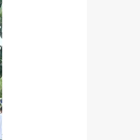
Yozgat
Zonguldak
Aksaray
Bayburt
Karaman
Kırıkkale
Batman
Şırnak
Bartın
Ardahan
Iğdır