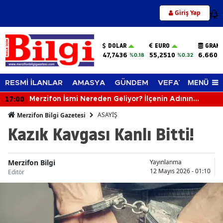
Giriş Yap
12
DOLAR
EURO
GRAM 
47,7436
55,2510
6.660,
%0.18
%0.32
MENÜ
RESMİ İLANLAR
AMASYA
GÜNDEM
VEFAT EDENLER
17:00
Merzifon İsmi Nereden Geliyor? İlçenin Adının
Yüzyıllara Uzanan Hikâyesi Şaşırtıyor
ASAYİŞ
Merzifon Bilgi Gazetesi
Kazık Kavgası Kanlı Bitti!
Merzifon Bilgi
Yayınlanma
12 Mayıs 2026 - 01:10
Editör