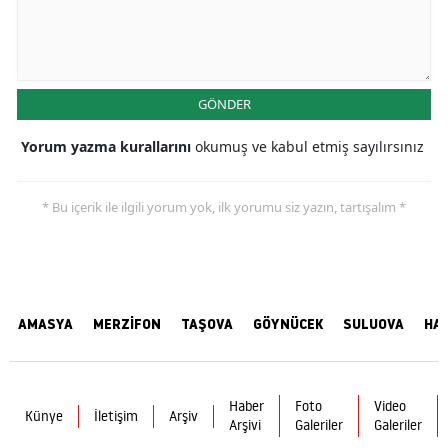
GÖNDER
Yorum yazma kurallarını
okumuş ve kabul etmiş sayılırsınız
* Bu içerik ile ilgili yorum yok, ilk yorumu siz yazın, tartışalım *
AMASYA
MERZİFON
TAŞOVA
GÖYNÜCEK
SULUOVA
HA
Haber
Foto
Video
Künye
İletişim
Arşiv
Arşivi
Galeriler
Galeriler