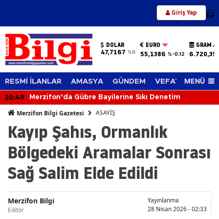
Giriş Yap
12
DOLAR
EURO
GRAM A
47,7167
%0
55,1386
6.720,35
%-0.12
MENÜ
RESMİ İLANLAR
AMASYA
GÜNDEM
VEFAT EDENLER
20:49
Merzifon’da Gübre Bayilerine Sıkı Denetim
ASAYİŞ
Merzifon Bilgi Gazetesi
Kayıp Şahıs, Ormanlık
Bölgedeki Aramalar Sonrası
Sağ Salim Elde Edildi
Merzifon Bilgi
Yayınlanma
28 Nisan 2026 - 02:33
Editör