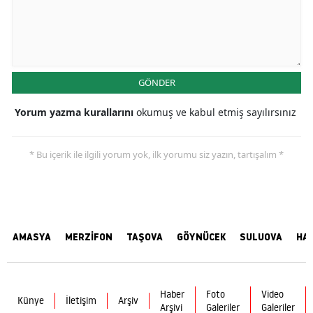
GÖNDER
Yorum yazma kurallarını
okumuş ve kabul etmiş sayılırsınız
* Bu içerik ile ilgili yorum yok, ilk yorumu siz yazın, tartışalım *
AMASYA
MERZİFON
TAŞOVA
GÖYNÜCEK
SULUOVA
HA
Haber
Foto
Video
Künye
İletişim
Arşiv
Arşivi
Galeriler
Galeriler