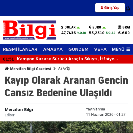
Giriş Yap
12
DOLAR
EURO
GRAM 
47,7436
55,2510
6.660,
%0.18
%0.32
MENÜ
RESMİ İLANLAR
AMASYA
GÜNDEM
VEFAT EDENLER
01:51
Kamyon Kazası: Sürücü Araçta Sıkıştı, İtfaiye
Kurtardı
ASAYİŞ
Merzifon Bilgi Gazetesi
Kayıp Olarak Aranan Gencin
Cansız Bedenine Ulaşıldı
Merzifon Bilgi
Yayınlanma
11 Haziran 2026 - 01:27
Editör