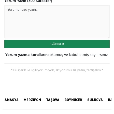
Yorum Yazın (500 Karakter)
GÖNDER
Yorum yazma kurallarını
okumuş ve kabul etmiş sayılırsınız
* Bu içerik ile ilgili yorum yok, ilk yorumu siz yazın, tartışalım *
AMASYA
MERZİFON
TAŞOVA
GÖYNÜCEK
SULUOVA
HA