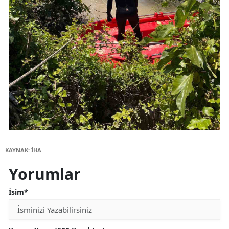
KAYNAK: İHA
Yorumlar
İsim*