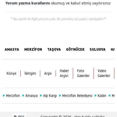
Yorum yazma kurallarını
okumuş ve kabul etmiş sayılırsınız
* Bu içerik ile ilgili yorum yok, ilk yorumu siz yazın, tartışalım *
AMASYA
MERZİFON
TAŞOVA
GÖYNÜCEK
SULUOVA
HA
Haber
Foto
Video
Künye
İletişim
Arşiv
Arşivi
Galeriler
Galeriler
#
#
#
#
#
#
Merzifon
Amasya
Alp Kargı
Merzifon Belediyesi
Kadın
Mer
RSS
Copyright © 2026 . Her hakkı saklıdır.