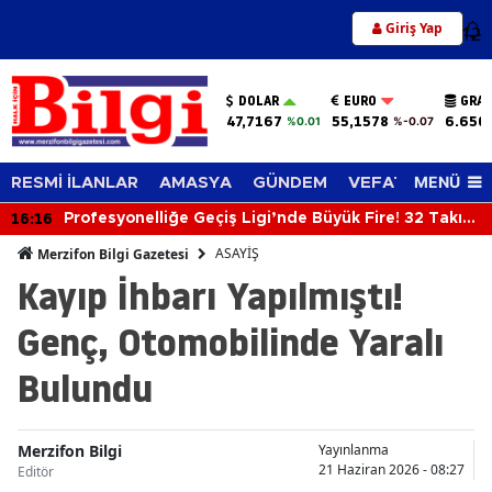
Giriş Yap
12
DOLAR
EURO
GRAM
47,7167
55,1578
6.650,
%0.01
%-0.07
MENÜ
RESMİ İLANLAR
AMASYA
GÜNDEM
VEFAT EDENLER
16:16
Profesyonelliğe Geçiş Ligi’nde Büyük Fire! 32 Takım
Katılmayacak
ASAYİŞ
Merzifon Bilgi Gazetesi
Kayıp İhbarı Yapılmıştı!
Genç, Otomobilinde Yaralı
Bulundu
Merzifon Bilgi
Yayınlanma
21 Haziran 2026 - 08:27
Editör