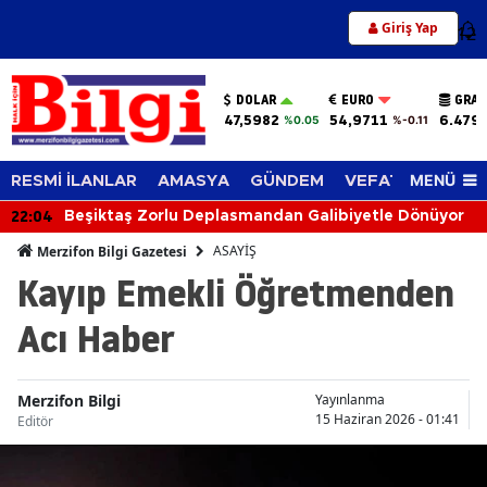
Giriş Yap
12
DOLAR
EURO
GRAM
47,5982
54,9711
6.479
%0.05
%-0.11
MENÜ
RESMİ İLANLAR
AMASYA
GÜNDEM
VEFAT EDENLER
22:04
Beşiktaş Zorlu Deplasmandan Galibiyetle Dönüyor
ASAYİŞ
Merzifon Bilgi Gazetesi
Kayıp Emekli Öğretmenden
Acı Haber
Merzifon Bilgi
Yayınlanma
15 Haziran 2026 - 01:41
Editör