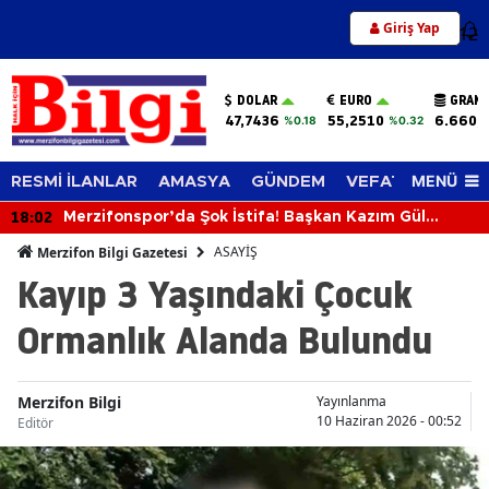
Giriş Yap
12
DOLAR
EURO
GRAM 
47,7436
55,2510
6.660,
%0.18
%0.32
MENÜ
RESMİ İLANLAR
AMASYA
GÜNDEM
VEFAT EDENLER
18:02
Merzifonspor’da Şok İstifa! Başkan Kazım Gül
Görevi Bıraktı
ASAYİŞ
Merzifon Bilgi Gazetesi
Kayıp 3 Yaşındaki Çocuk
Ormanlık Alanda Bulundu
Merzifon Bilgi
Yayınlanma
10 Haziran 2026 - 00:52
Editör