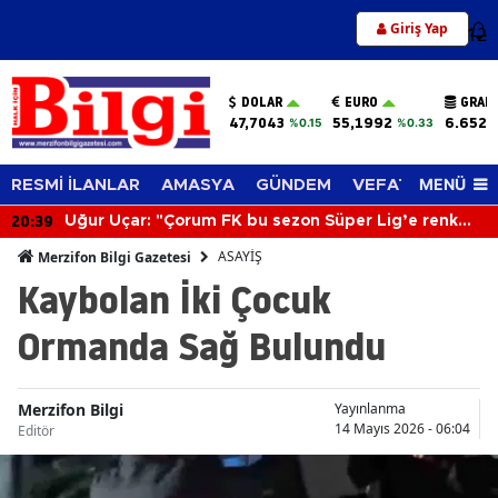
Giriş Yap
12
DOLAR
EURO
GRAM
47,7043
55,1992
6.652,
%0.15
%0.33
MENÜ
RESMİ İLANLAR
AMASYA
GÜNDEM
VEFAT EDENLER
20:39
Uğur Uçar: "Çorum FK bu sezon Süper Lig’e renk
katacak"
ASAYİŞ
Merzifon Bilgi Gazetesi
Kaybolan İki Çocuk
Ormanda Sağ Bulundu
Merzifon Bilgi
Yayınlanma
14 Mayıs 2026 - 06:04
Editör