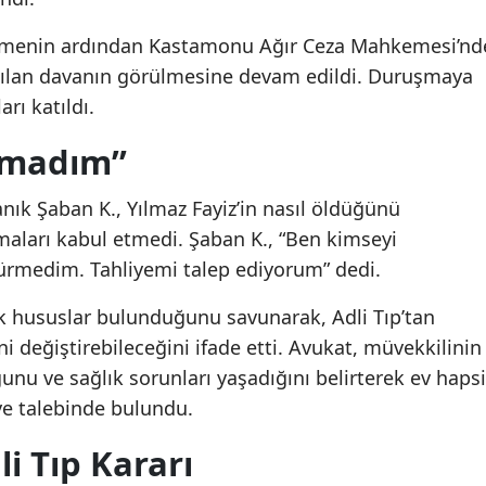
ianamenin ardından Kastamonu Ağır Ceza Mahkemesi’nd
ılan davanın görülmesine devam edildi. Duruşmaya
arı katıldı.
amadım”
k Şaban K., Yılmaz Fayiz’in nasıl öldüğünü
maları kabul etmedi. Şaban K., “Ben kimseyi
ürmedim. Tahliyemi talep ediyorum” dedi.
k hususlar bulunduğunu savunarak, Adli Tıp’tan
i değiştirebileceğini ifade etti. Avukat, müvekkilinin
nu ve sağlık sorunları yaşadığını belirterek ev hapsi
iye talebinde bulundu.
 Tıp Kararı