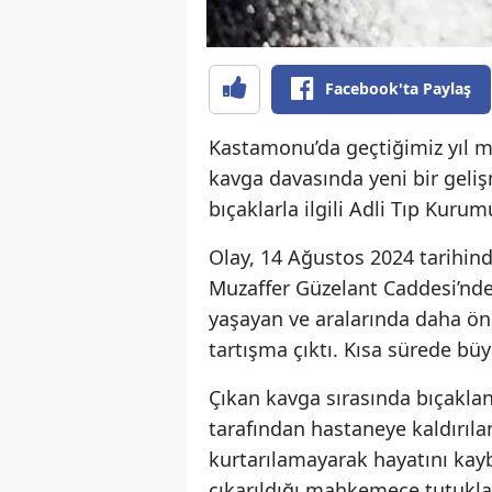
Facebook'ta Paylaş
Kastamonu’da geçtiğimiz yıl me
kavga davasında yeni bir geli
bıçaklarla ilgili Adli Tıp Kuru
Olay, 14 Ağustos 2024 tarihin
Muzaffer Güzelant Caddesi’nde 
yaşayan ve aralarında daha ön
tartışma çıktı. Kısa sürede bü
Çıkan kavga sırasında bıçaklana
tarafından hastaneye kaldırıl
kurtarılamayarak hayatını kayb
çıkarıldığı mahkemece tutukla