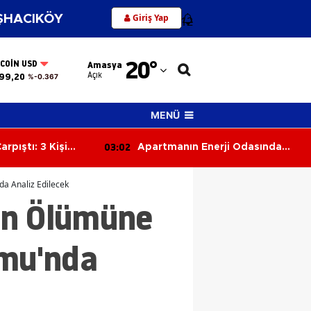
Giriş Yap
HACIKÖY
12
Adana
20
°
TCOIN USD
Amasya
Adıyaman
Açık
99,20
%-0.367
Afyonkarahisar
MENÜ
Ağrı
03:02
arpıştı: 3 Kişi
Apartmanın Enerji Odasında
Amasya
Çıkan Yangın Çatıya Sıçradı
Ankara
a Analiz Edilecek
ın Ölümüne
Antalya
Artvin
umu'nda
Aydın
Balıkesir