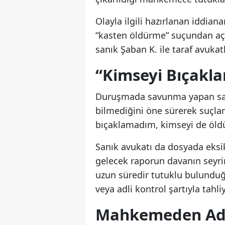
Olayla ilgili hazırlanan idd
“kasten öldürme” suçundan aç
sanık Şaban K. ile taraf avukatl
“Kimseyi Bıçakl
Duruşmada savunma yapan sanı
bilmediğini öne sürerek suçla
bıçaklamadım, kimseyi de öld
Sanık avukatı da dosyada eksi
gelecek raporun davanın seyrin
uzun süredir tutuklu bulunduğu
veya adli kontrol şartıyla tahl
Mahkemeden Adli