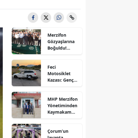
Bilecik
Bingöl
Bitlis
Merzifon
Gözyaşlarına
Bolu
Boğuldu!
Sercan
Burdur
Nevcanoğlu
Feci
Son
Bursa
Motosiklet
Yolculuğuna
Kazası: Genç
Uğurlandı
Çanakkale
Sürücü
Hayatını
Çankırı
MHP Merzifon
Kaybetti
Yönetiminden
Çorum
Kaymakam
Ahmet
Denizli
Karaaslan'a
Çorum’un
Ziyaret
Diyarbakır
lavanta