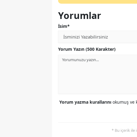
Yorumlar
İsim*
Yorum Yazın (500 Karakter)
Yorum yazma kurallarını
okumuş ve k
* Bu içerik ile