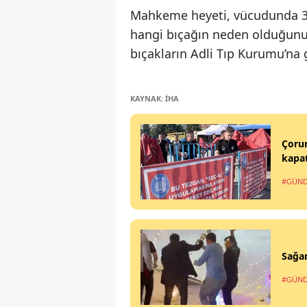
Mahkeme heyeti, vücudunda 3 b
hangi bıçağın neden olduğunu
bıçakların Adli Tıp Kurumu’na 
KAYNAK: İHA
Çorum
kapat
#GÜN
Sağan
#GÜN