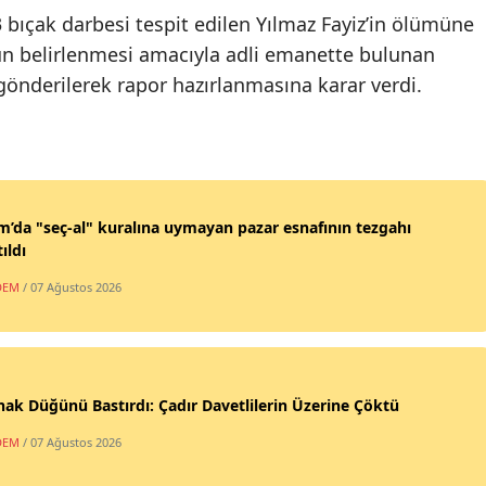
ıçak darbesi tespit edilen Yılmaz Fayiz’in ölümüne
n belirlenmesi amacıyla adli emanette bulunan
gönderilerek rapor hazırlanmasına karar verdi.
’da "seç-al" kuralına uymayan pazar esnafının tezgahı
ıldı
DEM
/ 07 Ağustos 2026
ak Düğünü Bastırdı: Çadır Davetlilerin Üzerine Çöktü
DEM
/ 07 Ağustos 2026