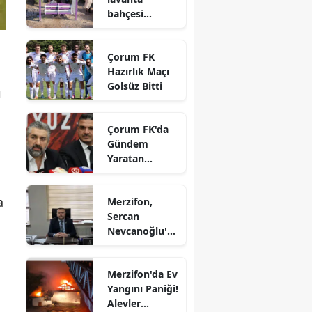
bahçesi
Edirne
vatandaşların
gözdesi oldu
Elazığ
Çorum FK
Hazırlık Maçı
Erzincan
Golsüz Bitti
ı
Erzurum
Çorum FK'da
Eskişehir
Gündem
Yaratan
Gaziantep
Açıklamalar
Giresun
a
Merzifon,
Sercan
Gümüşhane
Nevcanoğlu'n
u Son
Hakkari
Yolculuğuna
Merzifon'da Ev
Hatay
Uğurluyor
Yangını Paniği!
Isparta
Alevler