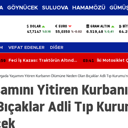
A
GÖYNÜCEK
SULUOVA
HAMAMÖZÜ
GÜMÜŞ
DOLAR
EURO
GRAM ALTIN
BI
47,7147
55,0350
6.519,48
64.2
%0.16
%-0.02
% 0,41
M
VEFAT EDENLER
DİĞER
:59
03:41
Feci İş Kazası: Traktörün Altında
İki Motosiklet Ç
Kalan Orman İşçisi Hayatını
Yaralandı
Kaybetti
gada Yaşamını Yitiren Kurbanın Ölümüne Neden Olan Bıçaklar Adli Tıp Kurumu'nd
amını Yitiren Kurban
ıçaklar Adli Tıp Kur
cek