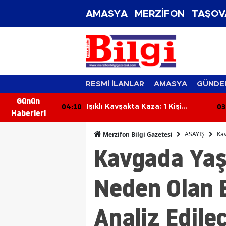
AMASYA
MERZİFON
TAŞOV
RESMİ İLANLAR
AMASYA
GÜNDE
Günün
04:10
03
stırdı: Çadır
Işıklı Kavşakta Kaza: 1 Kişi
Haberleri
ne Çöktü
Yaralandı
ASAYİŞ
Kav
Merzifon Bilgi Gazetesi
Kavgada Yaş
Neden Olan B
Analiz Edile