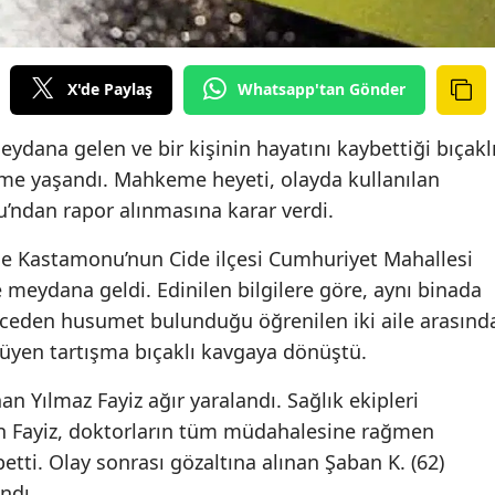
X'de Paylaş
Whatsapp'tan Gönder
ydana gelen ve bir kişinin hayatını kaybettiği bıçakl
şme yaşandı. Mahkeme heyeti, olayda kullanılan
mu’ndan rapor alınmasına karar verdi.
de Kastamonu’nun Cide ilçesi Cumhuriyet Mahallesi
meydana geldi. Edinilen bilgilere göre, aynı binada
ceden husumet bulunduğu öğrenilen iki aile arasınd
yüyen tartışma bıçaklı kavgaya dönüştü.
n Yılmaz Fayiz ağır yaralandı. Sağlık ekipleri
an Fayiz, doktorların tüm müdahalesine rağmen
etti. Olay sonrası gözaltına alınan Şaban K. (62)
ndı.