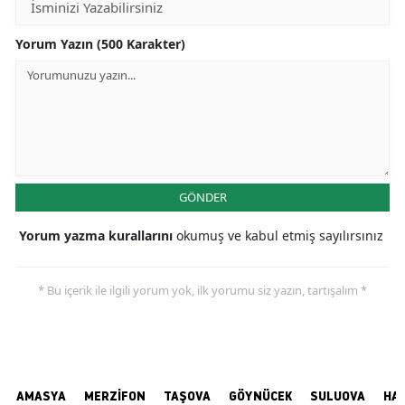
Yorum Yazın (500 Karakter)
GÖNDER
Yorum yazma kurallarını
okumuş ve kabul etmiş sayılırsınız
* Bu içerik ile ilgili yorum yok, ilk yorumu siz yazın, tartışalım *
AMASYA
MERZİFON
TAŞOVA
GÖYNÜCEK
SULUOVA
HA