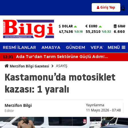
Giriş Yap
12
DOLAR
EURO
GRAM 
47,7436
55,2510
6.660,
%0.18
%0.32
MENÜ
RESMİ İLANLAR
AMASYA
GÜNDEM
VEFAT EDENLER
12:31
Ada Tur’dan Tarım Sektörüne Güçlü Adım!
Biçerdöverle Hasat Sahasına İndi
ASAYİŞ
Merzifon Bilgi Gazetesi
Kastamonu’da motosiklet
kazası: 1 yaralı
Merzifon Bilgi
Yayınlanma
11 Mayıs 2026 - 07:48
Editör