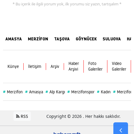
* Bu içerik ile ilgili yorum yok, ilk yorumu siz yazın, tartışalım *
AMASYA
MERZİFON
TAŞOVA
GÖYNÜCEK
SULUOVA
HA
Haber
Foto
Video
Künye
İletişim
Arşiv
Arşivi
Galeriler
Galeriler
#
#
#
#
#
#
Merzifon
Amasya
Alp Kargı
Merzifonspor
Kadın
Merzifon 
RSS
Copyright © 2026 . Her hakkı saklıdır.