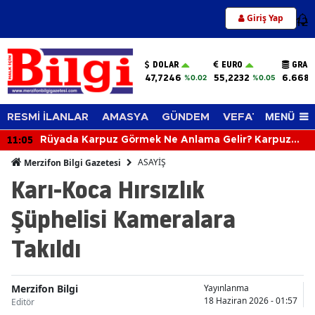
Giriş Yap
12
DOLAR
EURO
GRAM
47,7246
55,2232
6.668,
%0.02
%0.05
MENÜ
RESMİ İLANLAR
AMASYA
GÜNDEM
VEFAT EDENLER
11:05
Rüyada Karpuz Görmek Ne Anlama Gelir? Karpuz
Yemek, Kesmek ve Almak Neye İşaret Eder?
ASAYİŞ
Merzifon Bilgi Gazetesi
Karı-Koca Hırsızlık
Şüphelisi Kameralara
Takıldı
Merzifon Bilgi
Yayınlanma
18 Haziran 2026 - 01:57
Editör