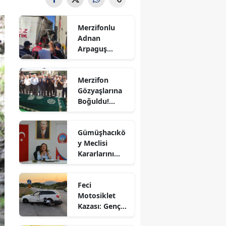
Bilecik
Merzifonlu
Bingöl
Adnan
Arpaguş
Bitlis
Çorum'da Feci
Kazada
Bolu
Merzifon
Hayatını
Gözyaşlarına
Kaybetti
Burdur
Boğuldu!
Sercan
Bursa
Nevcanoğlu
Gümüşhacıkö
Son
Çanakkale
y Meclisi
Yolculuğuna
Kararlarını
Uğurlandı
Çankırı
Aldı
Çorum
Feci
Motosiklet
Denizli
Kazası: Genç
Sürücü
Diyarbakır