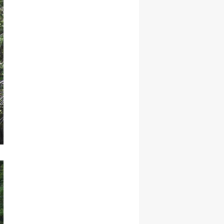
Samsun
Siirt
Sinop
Sivas
Tekirdağ
Tokat
Trabzon
Tunceli
Şanlıurfa
Uşak
Van