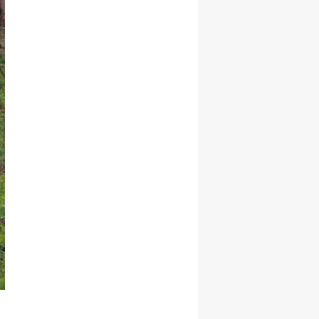
Yalova
Karabük
Kilis
Osmaniye
Düzce