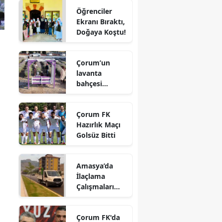
Hayatını
Öğrenciler
Kaybetti
Edirne
Ekranı Bıraktı,
Doğaya Koştu!
Elazığ
Erzincan
Çorum’un
lavanta
Erzurum
bahçesi
Eskişehir
vatandaşların
gözdesi oldu
Gaziantep
Çorum FK
Hazırlık Maçı
Giresun
Golsüz Bitti
Gümüşhane
Amasya’da
Hakkari
İlaçlama
Çalışmaları
Hatay
Aralıksız
Sürüyor
Isparta
Çorum FK'da