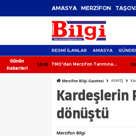
AMASYA
MERZİFON
TAŞOV
RESMİ İLANLAR
AMASYA
GÜNDE
Günün
18:14
17
Tarımına
Tarih Amasya'nın Zirvesinde
Haberleri
Yazıldı
ASAYİŞ
Kar
Merzifon Bilgi Gazetesi
Kardeşlerin P
dönüştü
Merzifon Bilgi