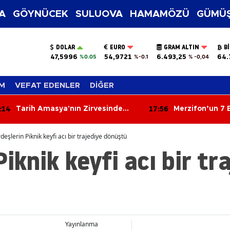
A
GÖYNÜCEK
SULUOVA
HAMAMÖZÜ
GÜMÜŞ
DOLAR
EURO
GRAM ALTIN
B
47,5996
54,9721
6.493,25
64.
%0.05
%-0.1
% -0,04
M
VEFAT EDENLER
DİĞER
:56
17:17
Merzifon’un 7 Bin 500 Yıllık Köyü
Karagöz: Bu Ac
Ortaya Çıktı!
Sorumluluğu
deşlerin Piknik keyfi acı bir trajediye dönüştü
iknik keyfi acı bir tr
Yayınlanma