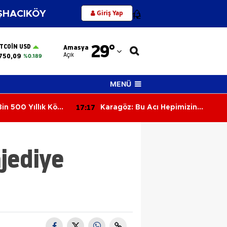
Giriş Yap
HACIKÖY
12
Adana
29
°
ITCOIN USD
Amasya
Adıyaman
Açık
750,09
%0.189
Afyonkarahisar
MENÜ
Ağrı
16:38
ı Hepimizin
Merzifon'da Futbol Ne Zaman
Amasya
Başladı? Şehrin Spor Tarihi
Şaşırtıyor
Ankara
ajediye
Antalya
Artvin
Aydın
Balıkesir