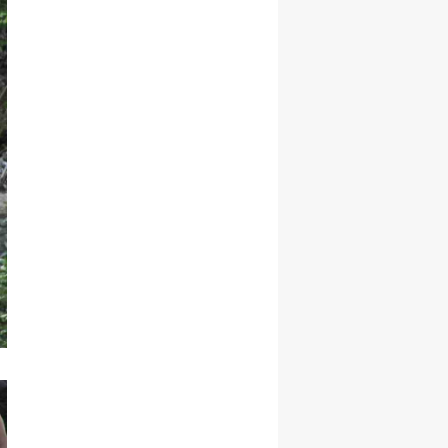
Yozgat
Zonguldak
Aksaray
Bayburt
Karaman
Kırıkkale
Batman
Şırnak
Bartın
Ardahan
Iğdır