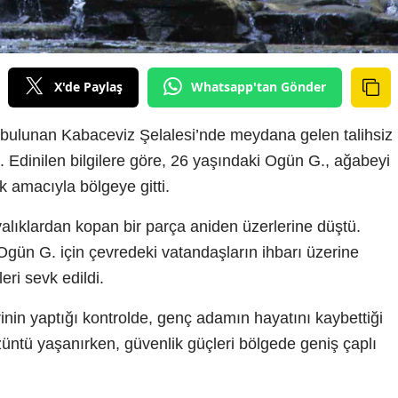
X'de Paylaş
Whatsapp'tan Gönder
ulunan Kabaceviz Şelalesi’nde meydana gelen talihsiz
i. Edinilen bilgilere göre, 26 yaşındaki Ogün G., ağabeyi
k amacıyla bölgeye gitti.
yalıklardan kopan bir parça aniden üzerlerine düştü.
gün G. için çevredeki vatandaşların ihbarı üzerine
ri sevk edildi.
rinin yaptığı kontrolde, genç adamın hayatını kaybettiği
züntü yaşanırken, güvenlik güçleri bölgede geniş çaplı