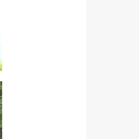
Malatya
Manisa
Kahramanmaraş
Mardin
Muğla
Muş
Nevşehir
Niğde
Ordu
Rize
Sakarya