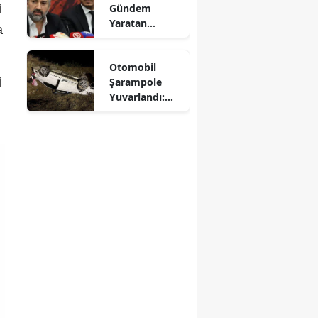
Gündem
i
Mersin
Yaratan
a
Açıklamalar
İstanbul
Otomobil
İzmir
i
Şarampole
Yuvarlandı:
Kars
Sürücü
Yaralandı
Kastamonu
Kayseri
Kırklareli
Kırşehir
Kocaeli
Konya
Kütahya