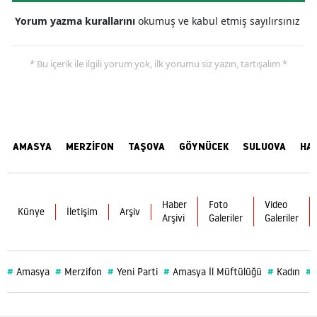
Yorum yazma kurallarını
okumuş ve kabul etmiş sayılırsınız
* Bu içerik ile ilgili yorum yok, ilk yorumu siz yazın, tartışalım *
AMASYA
MERZİFON
TAŞOVA
GÖYNÜCEK
SULUOVA
HA
Haber
Foto
Video
Künye
İletişim
Arşiv
Arşivi
Galeriler
Galeriler
#
#
#
#
#
#
Amasya
Merzifon
Yeni Parti
Amasya İl Müftülüğü
Kadın