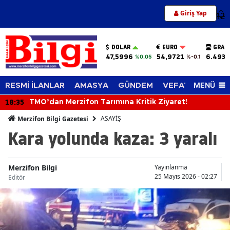
Giriş Yap
12
DOLAR
EURO
GRAM
47,5996
54,9721
6.493,
%0.05
%-0.1
MENÜ
RESMİ İLANLAR
AMASYA
GÜNDEM
VEFAT EDENLER
18:35
TMO’dan Merzifon Tarımına Kritik Ziyaret!
ASAYİŞ
Merzifon Bilgi Gazetesi
Kara yolunda kaza: 3 yaralı
Merzifon Bilgi
Yayınlanma
25 Mayıs 2026 - 02:27
Editör