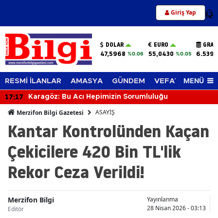
Giriş Yap
12
DOLAR
EURO
GRAM
47,5968
55,0430
6.539,
%0.06
%0.05
MENÜ
RESMİ İLANLAR
AMASYA
GÜNDEM
VEFAT EDENLER
16:38
Merzifon'da Futbol Ne Zaman Başladı? Şe
Tarihi Şaşırtıyor
ASAYİŞ
Merzifon Bilgi Gazetesi
Kantar Kontrolünden Kaçan
Çekicilere 420 Bin TL'lik
Rekor Ceza Verildi!
Merzifon Bilgi
Yayınlanma
28 Nisan 2026 - 03:13
Editör