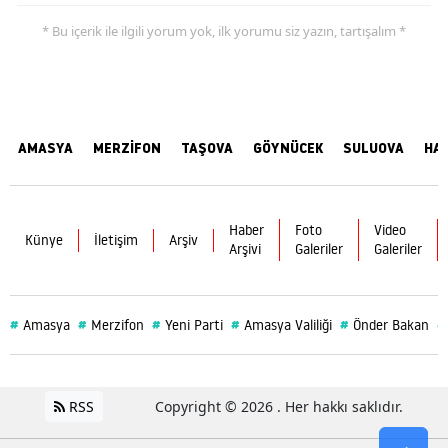
* Bu içerik ile ilgili yorum yok, ilk yorumu siz yazın, tartışalım *
AMASYA
MERZİFON
TAŞOVA
GÖYNÜCEK
SULUOVA
HA
Haber
Foto
Video
Künye
İletişim
Arşiv
Arşivi
Galeriler
Galeriler
#
#
#
#
#
#
Amasya
Merzifon
Yeni Parti
Amasya Valiliği
Önder Bakan
RSS
Copyright © 2026 . Her hakkı saklıdır.