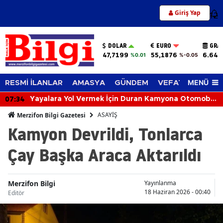
Giriş Yap
12
DOLAR
EURO
GRA
47,7199
55,1876
6.648
%0.01
%-0.05
MENÜ
RESMİ İLANLAR
AMASYA
GÜNDEM
VEFAT EDENLER
07:34
Yayalara Yol Vermek İçin Duran Kamyona Otomobil
Çarptı: 2 Yaralı
ASAYİŞ
Merzifon Bilgi Gazetesi
Kamyon Devrildi, Tonlarca
Çay Başka Araca Aktarıldı
Merzifon Bilgi
Yayınlanma
18 Haziran 2026 - 00:40
Editör