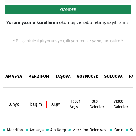
GÖNDER
Yorum yazma kurallarını
okumuş ve kabul etmiş sayılırsınız
* Bu içerik ile ilgili yorum yok, ilk yorumu siz yazın, tartışalım *
AMASYA
MERZİFON
TAŞOVA
GÖYNÜCEK
SULUOVA
HA
Haber
Foto
Video
Künye
İletişim
Arşiv
Arşivi
Galeriler
Galeriler
#
#
#
#
#
#
Merzifon
Amasya
Alp Kargı
Merzifon Belediyesi
Kadın
Sağ