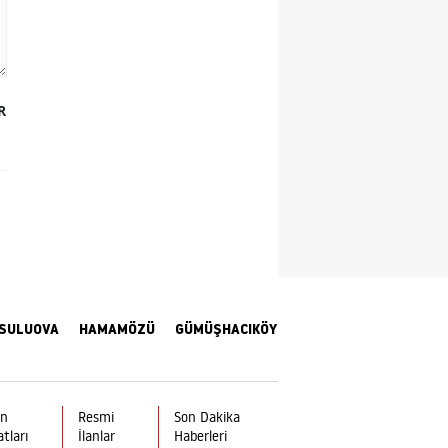
Samsun
Siirt
R
Sinop
Sivas
Tekirdağ
Tokat
Trabzon
Tunceli
SULUOVA
HAMAMÖZÜ
GÜMÜŞHACIKÖY
Şanlıurfa
Uşak
ın
Resmi
Son Dakika
atları
İlanlar
Haberleri
Van