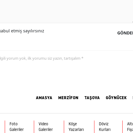
abul etmiş sayılırsınız
GÖNDE
 ilgili yorum yok, ilk yorumu siz yazın, tartışalım *
AMASYA
MERZİFON
TAŞOVA
GÖYNÜCEK
Foto
Video
Köşe
Döviz
Alt
Galeriler
Galeriler
Yazarları
Kurları
Fiy