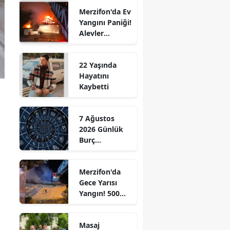
Merzifon'da Ev
Edirne
Yangını Paniği!
Alevler
Elazığ
Büyümeden
Kontrol Altına
Erzincan
22 Yaşında
Alındı
Hayatını
Erzurum
Kaybetti
Eskişehir
Gaziantep
7 Ağustos
2026 Günlük
Giresun
Burç
Yorumları:
Gümüşhane
Aşkta
Merzifon'da
Sürprizler,
Hakkari
Gece Yarısı
Parada Yeni
Yangın! 500
Fırsatlar
Hatay
Saman Balyası
Kapıda!
Kül Oldu
Isparta
Masaj