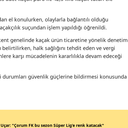
dan el konulurken, olaylarla bağlantılı olduğu
açakçılık suçundan işlem yapıldığı öğrenildi.
kent genelinde kaçak ürün ticaretine yönelik denetim
elirtilirken, halk sağlığını tehdit eden ve vergi
lere karşı mücadelenin kararlılıkla devam edeceği
eli durumları güvenlik güçlerine bildirmesi konusunda
Uçar: "Çorum FK bu sezon Süper Lig’e renk katacak"