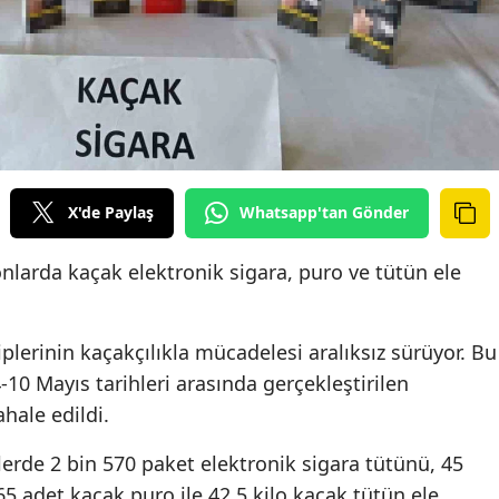
X'de Paylaş
Whatsapp'tan Gönder
larda kaçak elektronik sigara, puro ve tütün ele
plerinin kaçakçılıkla mücadelesi aralıksız sürüyor. Bu
10 Mayıs tarihleri arasında gerçekleştirilen
hale edildi.
erde 2 bin 570 paket elektronik sigara tütünü, 45
65 adet kaçak puro ile 42,5 kilo kaçak tütün ele