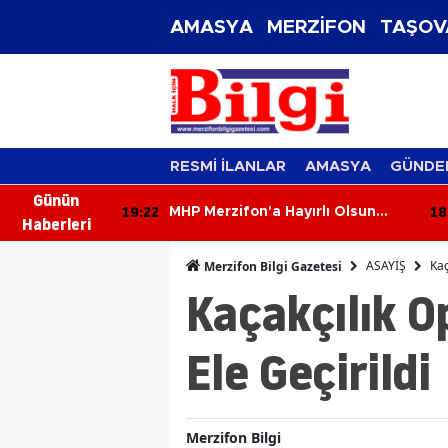
AMASYA
MERZİFON
TAŞOV
RESMİ İLANLAR
AMASYA
GÜNDE
Günün
19:22
18
ojelerine
MHP Merzifon'a Hayırlı Olsun
Haberleri
Çıkarması!
ASAYİŞ
Kaç
Merzifon Bilgi Gazetesi
Kaçakçılık O
Ele Geçirildi
Merzifon Bilgi