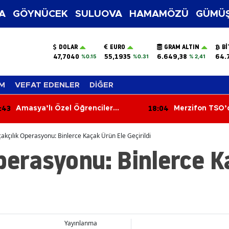
A
GÖYNÜCEK
SULUOVA
HAMAMÖZÜ
GÜMÜŞ
DOLAR
EURO
GRAM ALTIN
BI
47,7040
55,1935
6.649,38
64.
%0.15
%0.31
% 2,41
M
VEFAT EDENLER
DİĞER
:43
18:04
Amasya’lı Özel Öğrenciler
Merzifon TSO’d
Çorum’u Keşfetti!
Sorunları Masay
akçılık Operasyonu: Binlerce Kaçak Ürün Ele Geçirildi
perasyonu: Binlerce 
Yayınlanma