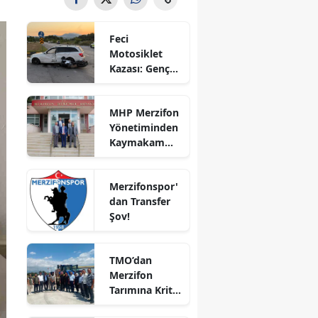
Bilecik
Feci
Bingöl
Motosiklet
Kazası: Genç
Bitlis
Sürücü
Hayatını
Bolu
MHP Merzifon
Kaybetti
Yönetiminden
Burdur
Kaymakam
Ahmet
Bursa
Karaaslan'a
Merzifonspor'
Ziyaret
Çanakkale
dan Transfer
Şov!
Çankırı
Çorum
TMO’dan
Merzifon
Denizli
Tarımına Kritik
Ziyaret!
Diyarbakır