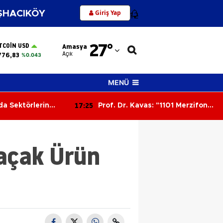
Giriş Yap
HACIKÖY
12
Adana
27
°
TCOIN USD
Amasya
Adıyaman
Açık
776,83
%0.043
Afyonkarahisar
MENÜ
Ağrı
17:25
a Sektörlerin
Prof. Dr. Kavas: "1101 Merzifon
Amasya
a Yatırıldı
Muharebesi Anadolu’nun
tapusudur"
Ankara
Kaçak Ürün
Antalya
Artvin
Aydın
Balıkesir