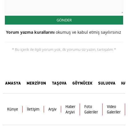
GÖNDER
Yorum yazma kurallarını
okumuş ve kabul etmiş sayılırsınız
* Bu içerik ile ilgili yorum yok, ilk yorumu siz yazın, tartışalım *
AMASYA
MERZİFON
TAŞOVA
GÖYNÜCEK
SULUOVA
HA
Haber
Foto
Video
Künye
İletişim
Arşiv
Arşivi
Galeriler
Galeriler