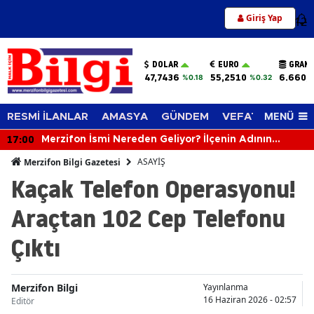
Giriş Yap
12
DOLAR
EURO
GRAM 
47,7436
55,2510
6.660,
%0.18
%0.32
MENÜ
RESMİ İLANLAR
AMASYA
GÜNDEM
VEFAT EDENLER
17:00
Merzifon İsmi Nereden Geliyor? İlçenin Adının
Yüzyıllara Uzanan Hikâyesi Şaşırtıyor
ASAYİŞ
Merzifon Bilgi Gazetesi
Kaçak Telefon Operasyonu!
Araçtan 102 Cep Telefonu
Çıktı
Merzifon Bilgi
Yayınlanma
16 Haziran 2026 - 02:57
Editör