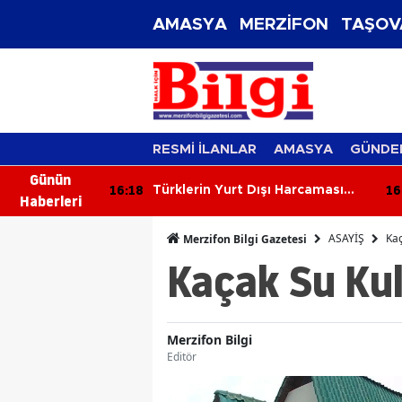
AMASYA
MERZİFON
TAŞOV
RESMİ İLANLAR
AMASYA
GÜNDE
Günün
16:18
16
Tarlaları
Türklerin Yurt Dışı Harcaması
Haberleri
Dudak Uçuklattı!
ASAYİŞ
Kaç
Merzifon Bilgi Gazetesi
Kaçak Su Ku
Merzifon Bilgi
Editör