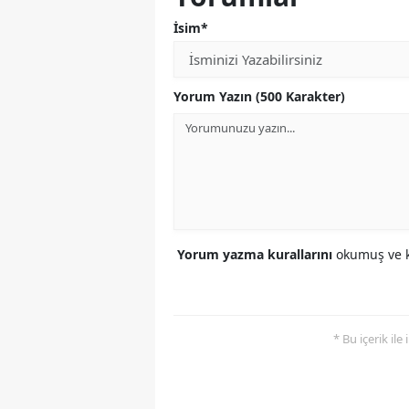
İsim*
Yorum Yazın (500 Karakter)
Yorum yazma kurallarını
okumuş ve k
* Bu içerik ile