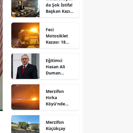
da Şok İstifa!
Bilecik
Başkan Kazım
Gül Görevi
Bingöl
Bıraktı
Feci
Bitlis
Motosiklet
Kazası: 18
Bolu
Yaşındaki
Genç Hayatını
Burdur
Eğitimci
Kaybetti
Hasan Ali
Bursa
Duman
Hayatını
Çanakkale
Kaybetti!
Merzifon
Çankırı
Hırka
Köyü'nde
Çorum
Korkutan
Denizli
Yangın!
Merzifon
Alevler İlçenin
Diyarbakır
Küçükçay
Birçok