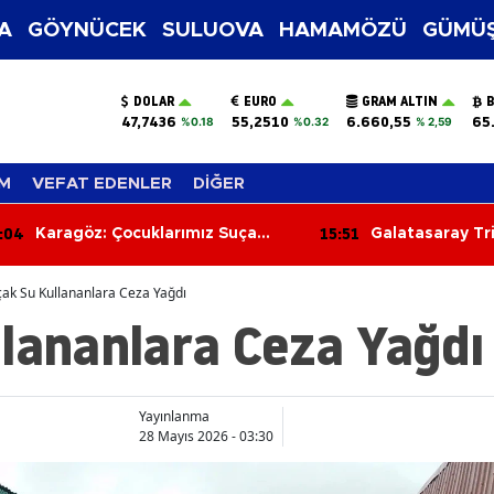
A
GÖYNÜCEK
SULUOVA
HAMAMÖZÜ
GÜMÜŞ
DOLAR
EURO
GRAM ALTIN
B
47,7436
55,2510
6.660,55
65
%0.18
%0.32
% 2,59
M
VEFAT EDENLER
DİĞER
:04
15:51
Karagöz: Çocuklarımız Suça
Galatasaray Tr
Değil Eğitime Yönelmeli!
ultrAslan Lider
Gözaltına Alınd
ak Su Kullananlara Ceza Yağdı
llananlara Ceza Yağdı
Yayınlanma
28 Mayıs 2026 - 03:30