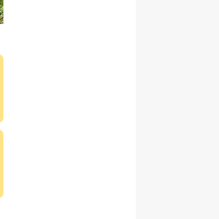
Samsun
Siirt
Sinop
Sivas
Tekirdağ
Tokat
Trabzon
Tunceli
Şanlıurfa
Uşak
Van