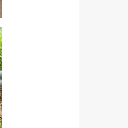
Malatya
Manisa
Kahramanmaraş
Mardin
Muğla
Muş
Nevşehir
Niğde
Ordu
Rize
Sakarya