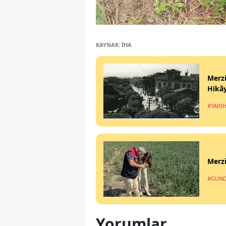
KAYNAK: İHA
Merzi
Hikây
#TARİH
Merzi
#GÜN
Yorumlar