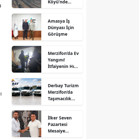
Köyü’nde
Noktasından
u
Edirne
Arazi Yangını:
Görülüyor
50 Dönüm
Elazığ
Amasya İş
Alan Zarar
Dünyası İçin
Gördü
Erzincan
Görüşme
Erzurum
Merzifon’da Ev
Eskişehir
Yangını!
İtfaiyenin Hızlı
Gaziantep
Müdahalesi
Faciayı Önledi
Giresun
Derbay Turizm
Merzifon’da
ı
Gümüşhane
Taşımacılık
Sektörüne
Hakkari
İddialı Giriyor!
İlker Seven
Hatay
Pazartesi
Mesaiye
Isparta
Başlıyor!