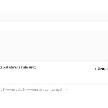
abul etmiş sayılırsınız
GÖNDE
 ilgili yorum yok, ilk yorumu siz yazın, tartışalım *