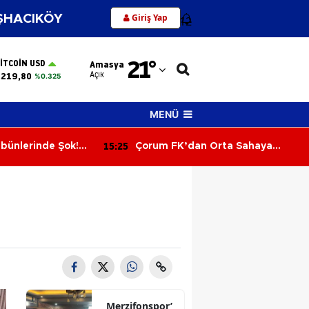
Giriş Yap
HACIKÖY
12
Adana
21
°
ITCOIN USD
Amasya
Adıyaman
Açık
.219,80
%0.325
Afyonkarahisar
MENÜ
Ağrı
15:25
ibünlerinde Şok!
Çorum FK’dan Orta Sahaya
Amasya
i Sebahattin Şirin
Norveçli Takviye!
ı
Ankara
Antalya
Artvin
Aydın
Balıkesir
Merzifonspor’