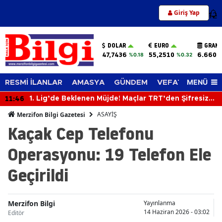
Giriş Yap
12
DOLAR
EURO
GRAM 
47,7436
55,2510
6.660,
%0.18
%0.32
MENÜ
RESMİ İLANLAR
AMASYA
GÜNDEM
VEFAT EDENLER
11:46
1. Lig’de Beklenen Müjde! Maçlar TRT’den Şifresiz
Yayınlanacak
ASAYİŞ
Merzifon Bilgi Gazetesi
Kaçak Cep Telefonu
Operasyonu: 19 Telefon Ele
Geçirildi
Merzifon Bilgi
Yayınlanma
14 Haziran 2026 - 03:02
Editör