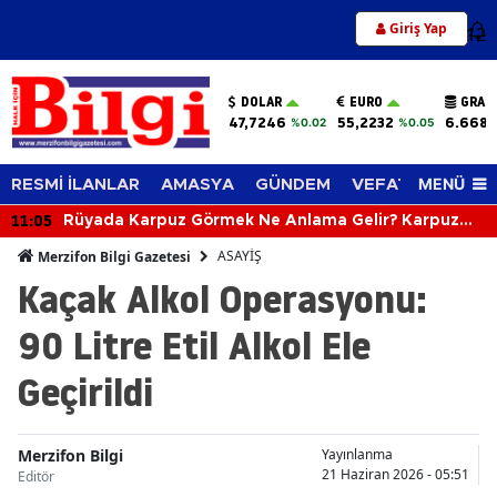
Giriş Yap
12
DOLAR
EURO
GRAM
47,7246
55,2232
6.668,
%0.02
%0.05
MENÜ
RESMİ İLANLAR
AMASYA
GÜNDEM
VEFAT EDENLER
11:05
Rüyada Karpuz Görmek Ne Anlama Gelir? Karpuz
Yemek, Kesmek ve Almak Neye İşaret Eder?
ASAYİŞ
Merzifon Bilgi Gazetesi
Kaçak Alkol Operasyonu:
90 Litre Etil Alkol Ele
Geçirildi
Merzifon Bilgi
Yayınlanma
21 Haziran 2026 - 05:51
Editör