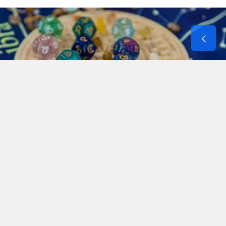
10 Ağustos 2026 Pazartesi günü günlük burç
yorumları, güne başlamadan önce astrolojinin
mesajlarını merak edenlerin gündeminde. Yeni