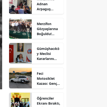
Adnan
Bilecik
Arpaguş
Çorum'da Feci
Bingöl
Kazada
Merzifon
Hayatını
Bitlis
Gözyaşlarına
Kaybetti
Boğuldu!
Bolu
Sercan
Nevcanoğlu
Burdur
Gümüşhacıkö
Son
y Meclisi
Yolculuğuna
Bursa
Kararlarını
Uğurlandı
Aldı
Çanakkale
Feci
Çankırı
Motosiklet
Kazası: Genç
Çorum
Sürücü
Denizli
Hayatını
Öğrenciler
Kaybetti
Diyarbakır
Ekranı Bıraktı,