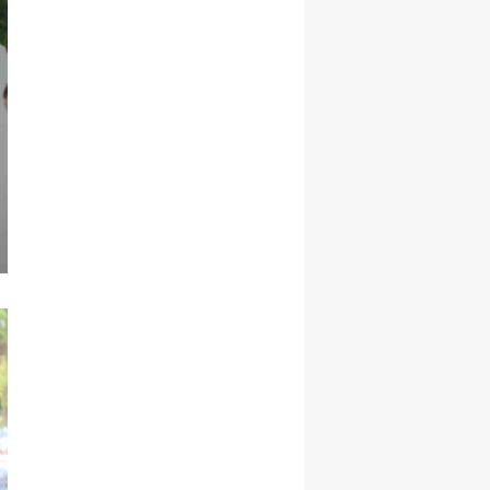
Malatya
Manisa
Kahramanmaraş
Mardin
Muğla
Muş
Nevşehir
Niğde
Ordu
Rize
Sakarya