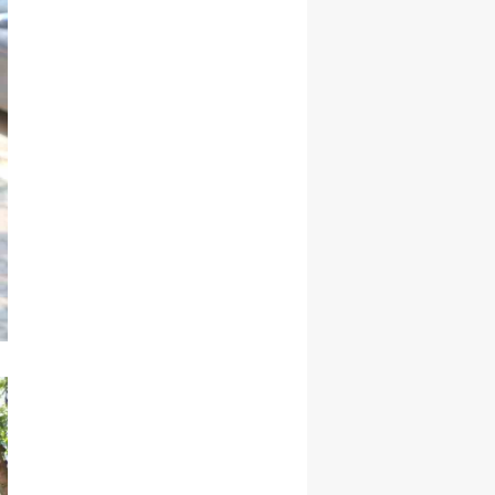
Samsun
Siirt
Sinop
Sivas
Tekirdağ
Tokat
Trabzon
Tunceli
Şanlıurfa
Uşak
Van