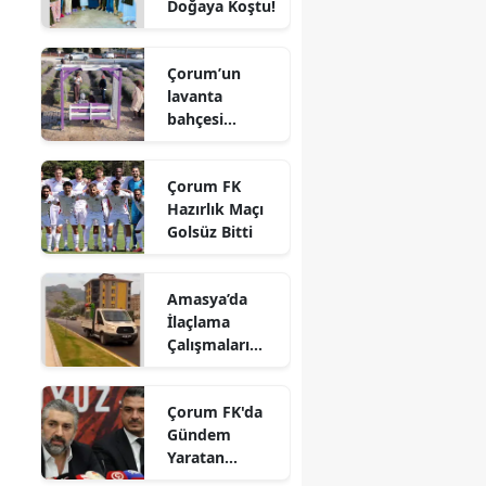
Doğaya Koştu!
Edirne
Elazığ
Çorum’un
lavanta
Erzincan
bahçesi
vatandaşların
Erzurum
gözdesi oldu
Çorum FK
Eskişehir
Hazırlık Maçı
Golsüz Bitti
Gaziantep
Giresun
Amasya’da
İlaçlama
Gümüşhane
Çalışmaları
Aralıksız
Hakkari
Sürüyor
Çorum FK'da
Hatay
Gündem
Yaratan
Isparta
Açıklamalar