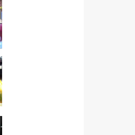
Yalova
Karabük
Kilis
Osmaniye
Düzce