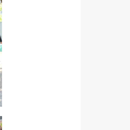
Yozgat
Zonguldak
Aksaray
Bayburt
Karaman
Kırıkkale
Batman
Şırnak
Bartın
Ardahan
Iğdır