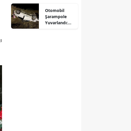
Mersin
Otomobil
Şarampole
İstanbul
Yuvarlandı:
Sürücü
İzmir
Yaralandı
ı
Kars
Kastamonu
Kayseri
Kırklareli
Kırşehir
Kocaeli
Konya
Kütahya