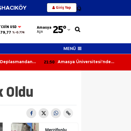
Giriş Yap
HACIKÖY
12
Adana
25
°
TCOIN USD
Amasya
Adıyaman
Açık
479,77
%-0.774
Afyonkarahisar
MENÜ
Ağrı
21:11
itesi'nde
Merzifon’da Patates Üretimine
Amasya
canı
Sıkı Denetim
Ankara
k Oldu
Antalya
Artvin
Aydın
Balıkesir
Merzifonlu