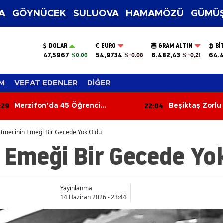
A
GÖYNÜCEK
SULUOVA
HAMAMÖZÜ
GÜMÜŞ
DOLAR
EURO
GRAM ALTIN
BI
47,5967
54,9734
6.482,43
64.
%0.06
%-0.08
% -0,21
M
VEFAT EDENLER
DİĞER
:04
21:50
Beşiktaş Zorlu Deplasmandan
Amasya Ünivers
Galibiyetle Dönüyor
Teknoloji Heye
etmecinin Emeği Bir Gecede Yok Oldu
 Emeği Bir Gecede Yo
Yayınlanma
14 Haziran 2026 - 23:44