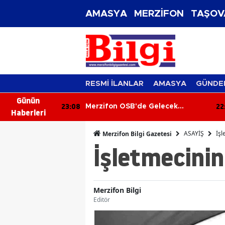
AMASYA
MERZİFON
TAŞOV
RESMİ İLANLAR
AMASYA
GÜNDE
Günün
22:29
22
elecek
Merzifon’da 45 Öğrenci
Haberleri
Bilgileriyle Yarıştı!
ASAYİŞ
İşl
Merzifon Bilgi Gazetesi
İşletmecinin
Merzifon Bilgi
Editör