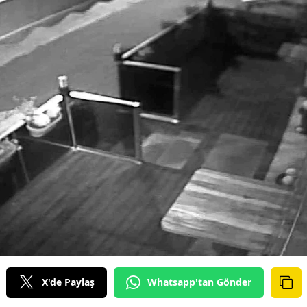
X'de Paylaş
Whatsapp'tan Gönder