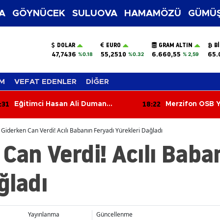
A
GÖYNÜCEK
SULUOVA
HAMAMÖZÜ
GÜMÜŞ
DOLAR
EURO
GRAM ALTIN
B
47,7436
55,2510
6.660,55
65.
%0.18
%0.32
% 2,59
M
VEFAT EDENLER
DİĞER
:31
18:22
Eğitimci Hasan Ali Duman
Merzifon OSB Y
Hayatını Kaybetti!
Toplandı
 Giderken Can Verdi! Acılı Babanın Feryadı Yürekleri Dağladı
 Can Verdi! Acılı Baba
ğladı
Yayınlanma
Güncellenme