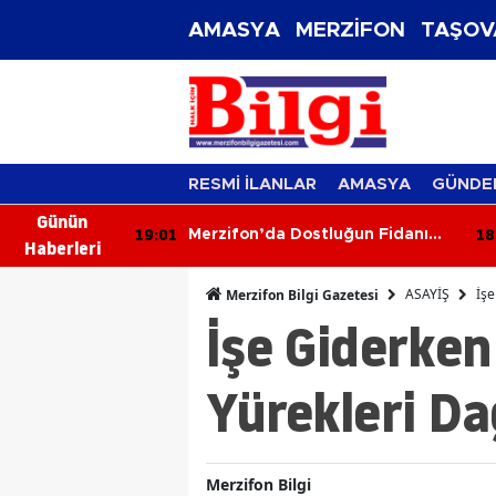
AMASYA
MERZİFON
TAŞOV
RESMİ İLANLAR
AMASYA
GÜNDE
Günün
19:01
18
si Bitiyor mu?
Merzifon’da Dostluğun Fidanı
Haberleri
Dikildi!
ASAYİŞ
İşe
Merzifon Bilgi Gazetesi
İşe Giderken
Yürekleri Da
Merzifon Bilgi