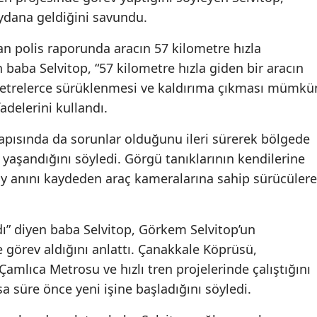
eydana geldiğini savundu.
şan polis raporunda aracın 57 kilometre hızla
en baba Selvitop, “57 kilometre hızla giden bir aracın
metrelerce sürüklenmesi ve kaldırıma çıkması mümkü
fadelerini kullandı.
 yapısında da sorunlar olduğunu ileri sürerek bölgede
yaşandığını söyledi. Görgü tanıklarının kendilerine
olay anını kaydeden araç kameralarına sahip sürücülere
dı” diyen baba Selvitop, Görkem Selvitop’un
e görev aldığını anlattı. Çanakkale Köprüsü,
mlıca Metrosu ve hızlı tren projelerinde çalıştığını
sa süre önce yeni işine başladığını söyledi.