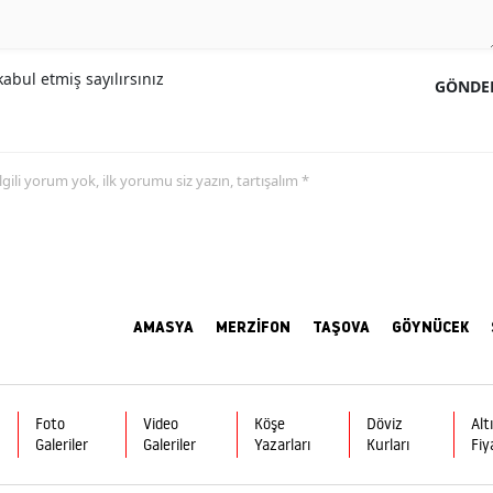
abul etmiş sayılırsınız
GÖNDE
 ilgili yorum yok, ilk yorumu siz yazın, tartışalım *
AMASYA
MERZİFON
TAŞOVA
GÖYNÜCEK
Foto
Video
Köşe
Döviz
Alt
Galeriler
Galeriler
Yazarları
Kurları
Fiy