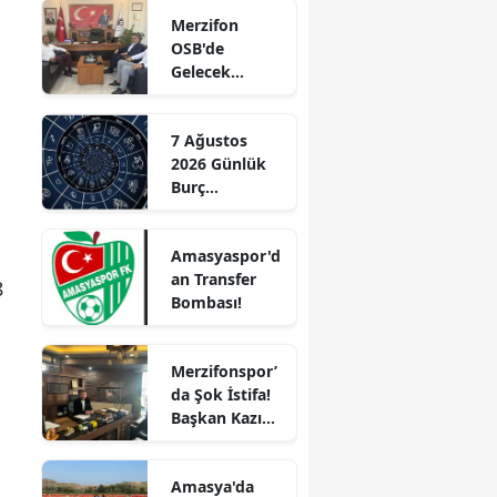
Başladı!
Merzifon
“Gayrimenkul
Edirne
OSB'de
Almak İçin
Gelecek
Doğru Zaman”
Elazığ
Konuşuldu
Erzincan
7 Ağustos
2026 Günlük
Erzurum
Burç
Eskişehir
Yorumları:
Aşkta
Gaziantep
Amasyaspor'd
Sürprizler,
an Transfer
Parada Yeni
8
Giresun
Bombası!
Fırsatlar
Kapıda!
Gümüşhane
Merzifonspor’
Hakkari
da Şok İstifa!
Başkan Kazım
Hatay
Gül Görevi
Bıraktı
Isparta
Amasya'da