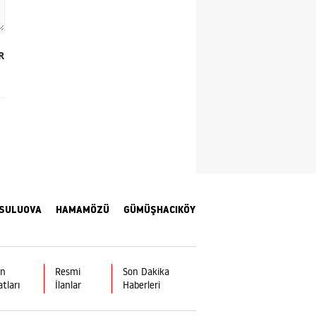
Yozgat
Zonguldak
R
Aksaray
Bayburt
Karaman
Kırıkkale
Batman
SULUOVA
HAMAMÖZÜ
GÜMÜŞHACIKÖY
Şırnak
Bartın
ın
Resmi
Son Dakika
atları
İlanlar
Haberleri
Ardahan
Iğdır