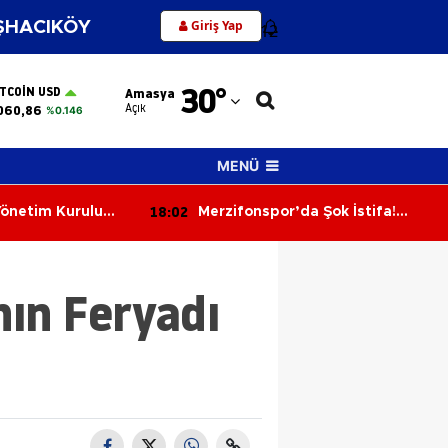
Giriş Yap
HACIKÖY
12
Adana
30
°
ITCOIN USD
Amasya
Adıyaman
Açık
060,86
%0.146
Afyonkarahisar
MENÜ
Ağrı
18:02
önetim Kurulu
Merzifonspor’da Şok İstifa!
Amasya
Başkan Kazım Gül Görevi Bıraktı
Ankara
nın Feryadı
Antalya
Artvin
Aydın
Balıkesir