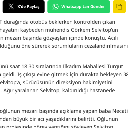
X'de Paylaş
Whatsapp'tan Gönder
T durağında otobüs beklerken kontrolden çıkan
hayatını kaybeden mühendis Görkem Selvitop’un
n mezarı başında gözyaşları içinde konuştu. Acılı
 olduğunu öne sürerek sorumluların cezalandırılmasını
günü saat 18.30 sıralarında İlkadım Mahallesi Turgut
geldi. İş çıkışı evine gitmek için durakta bekleyen 3
lvitop’a, sürücüsünün direksiyon hakimiyetini
 Ağır yaralanan Selvitop, kaldırıldığı hastanede
e oğlunun mezarı başında açıklama yapan baba Necati
ndan büyük bir acı yaşadıklarını belirtti. Oğlunun
ren projesinde görev yaptığını söyleyen Selvitop,