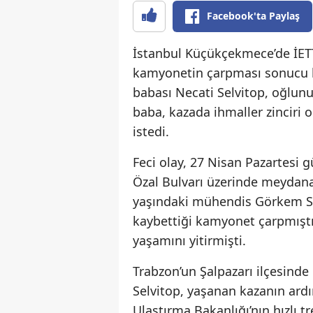
Facebook'ta Paylaş
İstanbul Küçükçekmece’de İET
kamyonetin çarpması sonucu 
babası Necati Selvitop, oğlunu
baba, kazada ihmaller zinciri
istedi.
Feci olay, 27 Nisan Pazartesi 
Özal Bulvarı üzerinde meydana 
yaşındaki mühendis Görkem Se
kaybettiği kamyonet çarpmıştı.
yaşamını yitirmişti.
Trabzon’un Şalpazarı ilçesind
Selvitop, yaşanan kazanın ardı
Ulaştırma Bakanlığı’nın hızlı t