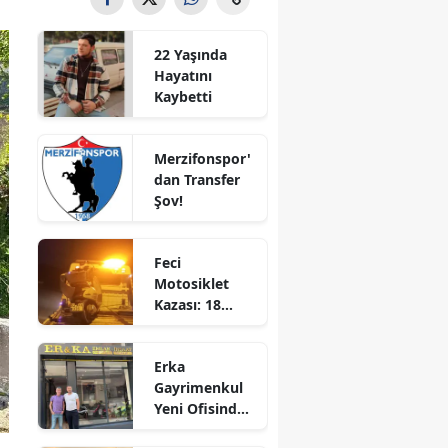
Bilecik
22 Yaşında
Bingöl
Hayatını
Kaybetti
Bitlis
Bolu
Merzifonspor'
dan Transfer
Burdur
Şov!
Bursa
Feci
Çanakkale
Motosiklet
Kazası: 18
Çankırı
Yaşındaki
Genç Hayatını
Çorum
Erka
Kaybetti
Gayrimenkul
Denizli
Yeni Ofisinde
Hizmete
Diyarbakır