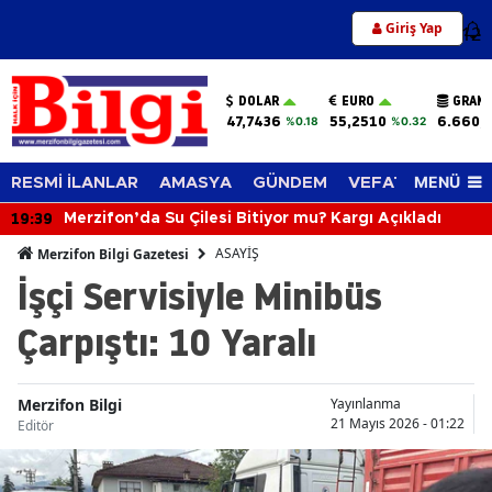
Giriş Yap
12
DOLAR
EURO
GRAM 
47,7436
55,2510
6.660,
%0.18
%0.32
MENÜ
RESMİ İLANLAR
AMASYA
GÜNDEM
VEFAT EDENLER
19:39
Merzifon’da Su Çilesi Bitiyor mu? Kargı Açıkladı
ASAYİŞ
Merzifon Bilgi Gazetesi
İşçi Servisiyle Minibüs
Çarpıştı: 10 Yaralı
Merzifon Bilgi
Yayınlanma
21 Mayıs 2026 - 01:22
Editör