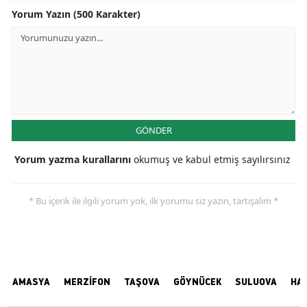
Yorum Yazın (500 Karakter)
GÖNDER
Yorum yazma kurallarını
okumuş ve kabul etmiş sayılırsınız
* Bu içerik ile ilgili yorum yok, ilk yorumu siz yazın, tartışalım *
AMASYA
MERZİFON
TAŞOVA
GÖYNÜCEK
SULUOVA
HA