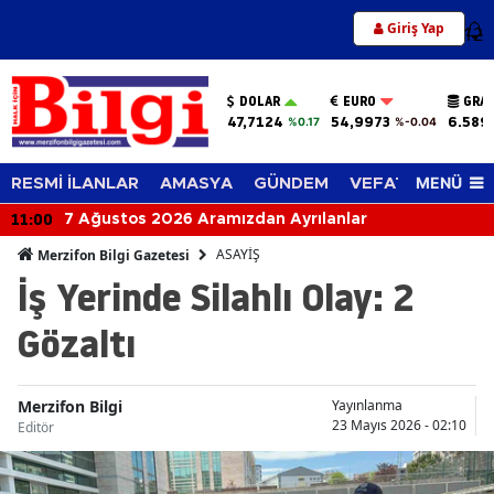
Giriş Yap
12
DOLAR
EURO
GRAM
47,7124
54,9973
6.589
%0.17
%-0.04
MENÜ
RESMİ İLANLAR
AMASYA
GÜNDEM
VEFAT EDENLER
11:00
7 Ağustos 2026 Aramızdan Ayrılanlar
ASAYİŞ
Merzifon Bilgi Gazetesi
İş Yerinde Silahlı Olay: 2
Gözaltı
Merzifon Bilgi
Yayınlanma
23 Mayıs 2026 - 02:10
Editör