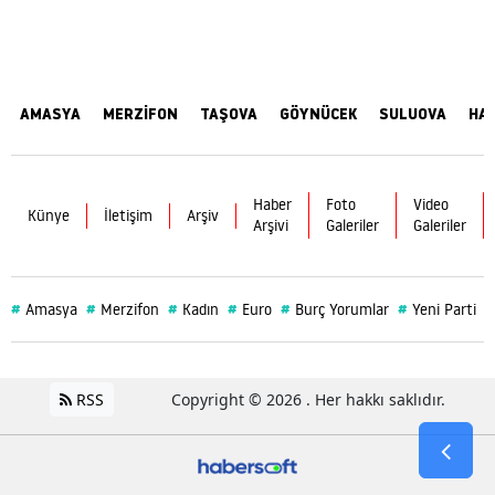
AMASYA
MERZİFON
TAŞOVA
GÖYNÜCEK
SULUOVA
HA
Haber
Foto
Video
Künye
İletişim
Arşiv
Arşivi
Galeriler
Galeriler
#
#
#
#
#
#
#
Amasya
Merzifon
Kadın
Euro
Burç Yorumlar
Yeni Parti
RSS
Copyright © 2026 . Her hakkı saklıdır.