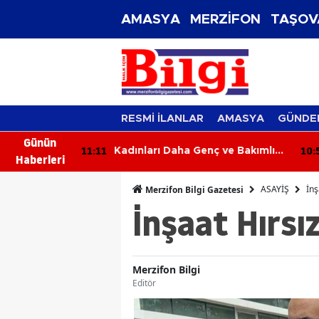
AMASYA
MERZİFON
TAŞOV
RESMİ İLANLAR
AMASYA
GÜNDE
Günün
10:56
10
ç ve Bakımlı
6 Ağustos 2026 Aramızdan
Haberleri
üzellik Sırrı
Ayrılanlar
ASAYİŞ
İnş
Merzifon Bilgi Gazetesi
İnşaat Hırsı
Merzifon Bilgi
Editör