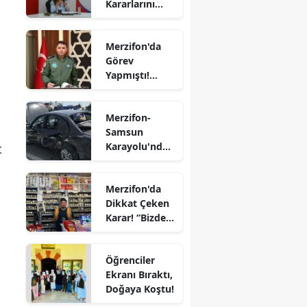
Kararlarını
Komutanı
Edirne
Aldı
Oldu
Elazığ
Merzifon'da
Görev
Erzincan
Yapmıştı!
Tümgeneral
Erzurum
Mete Kuş
Merzifon-
Emekliliğe
Eskişehir
Samsun
Sevk Edildi
Karayolu'nda
t
Gaziantep
Kaza! İki
Otomobil
Giresun
Merzifon'da
Çarpıştı
Dikkat Çeken
Gümüşhane
Karar! “Bizde
Ekmeğe Zam
Hakkari
Yok” Dedi
Öğrenciler
Hatay
Ekranı Bıraktı,
Doğaya Koştu!
Isparta