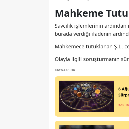
Mahkeme Tutuk
Savcılık işlemlerinin ardından 
burada verdiği ifadenin ardınd
Mahkemece tutuklanan Ş.İ., ce
Olayla ilgili soruşturmanın sü
KAYNAK: İHA
6 Ağu
Sürpr
#ASTR