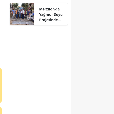
Mersin
Merzifon’da
Yağmur Suyu
İstanbul
Projesinde
Sona Doğru!
İzmir
Kars
Kastamonu
Kayseri
Kırklareli
Kırşehir
Kocaeli
Konya
Kütahya