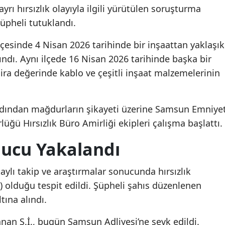
rı hırsızlık olayıyla ilgili yürütülen soruşturma
üpheli tutuklandı.
ilçesinde 4 Nisan 2026 tarihinde bir inşaattan yaklaşık
ındı. Aynı ilçede 16 Nisan 2026 tarihinde başka bir
lira değerinde kablo ve çeşitli inşaat malzemelerinin
 ardından mağdurların şikayeti üzerine Samsun Emniye
ü Hırsızlık Büro Amirliği ekipleri çalışma başlattı.
nucu Yakalandı
aylı takip ve araştırmalar sonucunda hırsızlık
38) olduğu tespit edildi. Şüpheli şahıs düzenlenen
ına alındı.
nan Ş.İ., bugün Samsun Adliyesi’ne sevk edildi.