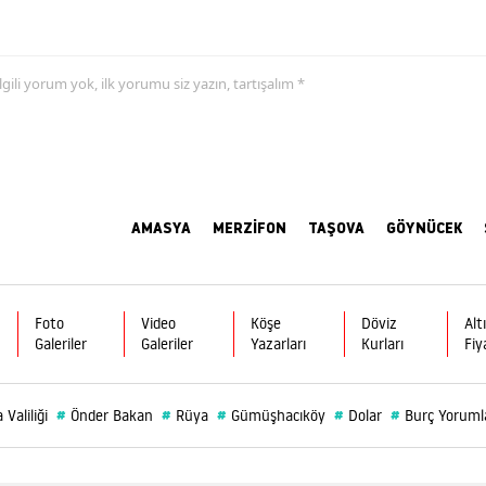
 ilgili yorum yok, ilk yorumu siz yazın, tartışalım *
AMASYA
MERZİFON
TAŞOVA
GÖYNÜCEK
Foto
Video
Köşe
Döviz
Alt
Galeriler
Galeriler
Yazarları
Kurları
Fiy
#
#
#
#
#
Valiliği
Önder Bakan
Rüya
Gümüşhacıköy
Dolar
Burç Yoruml