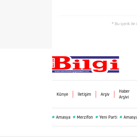
* Bu içerik ile
Haber
Künye
İletişim
Arşiv
Arşivi
#
#
#
#
Amasya
Merzifon
Yeni Parti
Amasya 