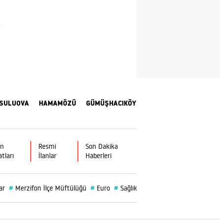
Samsun
Siirt
Sinop
Sivas
Tekirdağ
SULUOVA
HAMAMÖZÜ
GÜMÜŞHACIKÖY
Tokat
Trabzon
ın
Resmi
Son Dakika
atları
İlanlar
Haberleri
Tunceli
Şanlıurfa
#
#
#
#
#
ar
Merzifon İlçe Müftülüğü
Euro
Sağlık
Amasya İl Müftülüğü
Uşak
Van