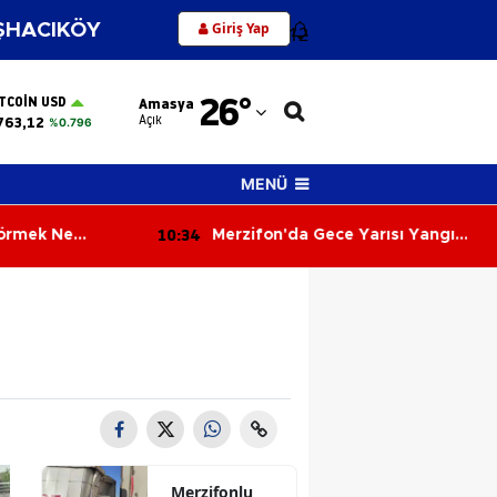
Giriş Yap
HACIKÖY
12
Adana
26
°
ITCOIN USD
Amasya
Adıyaman
Açık
763,12
%0.796
Afyonkarahisar
MENÜ
Ağrı
10:26
ce Yarısı Yangın!
Altın Rekora Koşuyor, Dolar ve
Amasya
yası Kül Oldu
Euro'da Yükseliş Sürüyor! 6
Ağustos 2026'da Piyasalar
Ankara
Hareketli
Antalya
Artvin
Aydın
Balıkesir
Merzifonlu