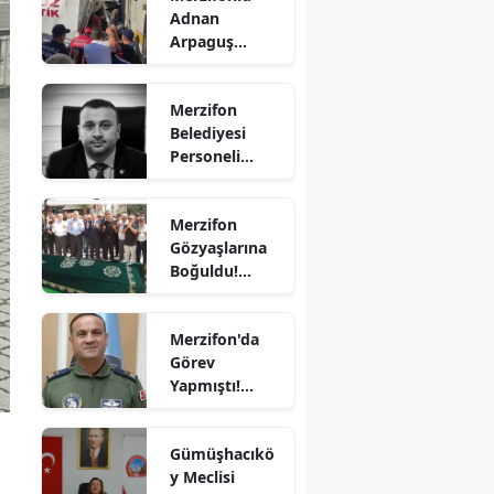
Adnan
Bilecik
Arpaguş
Çorum'da Feci
Bingöl
Kazada
Merzifon
Hayatını
Bitlis
Belediyesi
Kaybetti
Personeli
Bolu
Sercan
Nevcanoğlu
Burdur
Merzifon
Hayatını
Gözyaşlarına
Kaybetti
Bursa
Boğuldu!
Sercan
Çanakkale
Nevcanoğlu
Merzifon'da
Son
Çankırı
Görev
Yolculuğuna
Yapmıştı!
Çorum
Uğurlandı
Orgeneral
Denizli
Rafet Dalkıran
Gümüşhacıkö
Hava
Diyarbakır
y Meclisi
Kuvvetleri