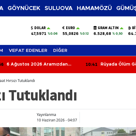
A
GÖYNÜCEK
SULUOVA
HAMAMÖZÜ
GÜMÜŞ
DOLAR
EURO
GRAM ALTIN
B
47,5971
55,0826
6.528,68
64.
%0.06
%0.12
% 0,50
M
VEFAT EDENLER
DİĞER
:41
10:34
Rüyada Ölüm Görmek Ne
Merzifon'da Ge
Anlama Gelir? İşte Rüyada
500 Saman Bal
Ölmenin ve Ölüm Haberi
aat Hırsızı Tutuklandı
Almanın Yorumu
zı Tutuklandı
Yayınlanma
10 Haziran 2026 - 04:07