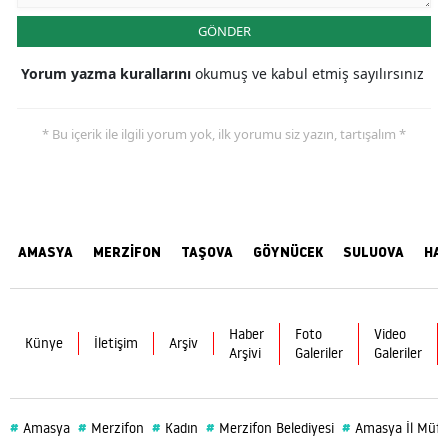
GÖNDER
Yorum yazma kurallarını
okumuş ve kabul etmiş sayılırsınız
* Bu içerik ile ilgili yorum yok, ilk yorumu siz yazın, tartışalım *
AMASYA
MERZİFON
TAŞOVA
GÖYNÜCEK
SULUOVA
HA
Haber
Foto
Video
Künye
İletişim
Arşiv
Arşivi
Galeriler
Galeriler
#
#
#
#
#
Amasya
Merzifon
Kadın
Merzifon Belediyesi
Amasya İl Müft