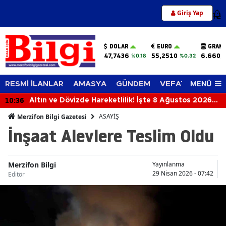
Giriş Yap
12
DOLAR
EURO
GRAM 
47,7436
55,2510
6.660,
%0.18
%0.32
MENÜ
RESMİ İLANLAR
AMASYA
GÜNDEM
VEFAT EDENLER
10:36
Altın ve Dövizde Hareketlilik! İşte 8 Ağustos 2026
Güncel Fiyatları
ASAYİŞ
Merzifon Bilgi Gazetesi
İnşaat Alevlere Teslim Oldu
Merzifon Bilgi
Yayınlanma
29 Nisan 2026 - 07:42
Editör