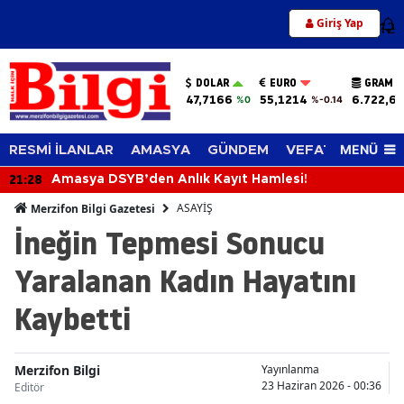
Giriş Yap
12
DOLAR
EURO
GRAM A
47,7166
55,1214
6.722,65
%0
%-0.14
MENÜ
RESMİ İLANLAR
AMASYA
GÜNDEM
VEFAT EDENLER
21:28
Amasya DSYB’den Anlık Kayıt Hamlesi!
ASAYİŞ
Merzifon Bilgi Gazetesi
İneğin Tepmesi Sonucu
Yaralanan Kadın Hayatını
Kaybetti
Merzifon Bilgi
Yayınlanma
23 Haziran 2026 - 00:36
Editör