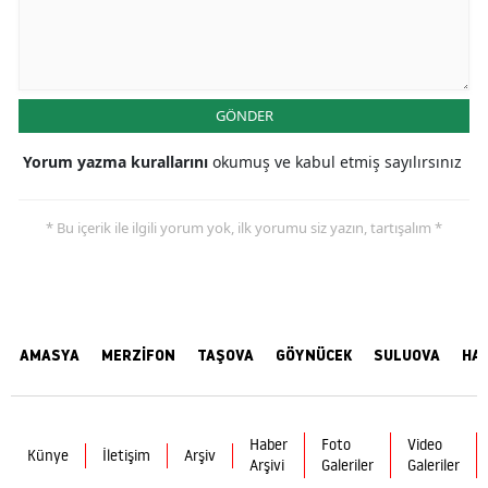
GÖNDER
Yorum yazma kurallarını
okumuş ve kabul etmiş sayılırsınız
* Bu içerik ile ilgili yorum yok, ilk yorumu siz yazın, tartışalım *
AMASYA
MERZİFON
TAŞOVA
GÖYNÜCEK
SULUOVA
HA
Haber
Foto
Video
Künye
İletişim
Arşiv
Arşivi
Galeriler
Galeriler