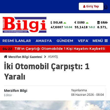
Giriş Yap
12
DOLAR
EURO
GRAM 
47,6007
55,1418
6.571,9
%0.04
%0.2
MENÜ
RESMİ İLANLAR
AMASYA
GÜNDEM
VEFAT EDENLER
04:22
TIR'ın Çarptığı Otomobilde 1 Kişi Hayatını Kaybetti
ASAYİŞ
Merzifon Bilgi Gazetesi
İki Otomobil Çarpıştı: 1
Yaralı
Merzifon Bilgi
Yayınlanma
08 Haziran 2026 - 08:04
Editör