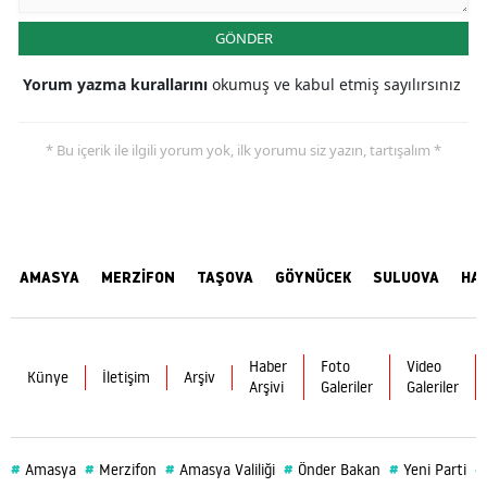
GÖNDER
Yorum yazma kurallarını
okumuş ve kabul etmiş sayılırsınız
* Bu içerik ile ilgili yorum yok, ilk yorumu siz yazın, tartışalım *
AMASYA
MERZİFON
TAŞOVA
GÖYNÜCEK
SULUOVA
HA
Haber
Foto
Video
Künye
İletişim
Arşiv
Arşivi
Galeriler
Galeriler
#
#
#
#
#
#
Amasya
Merzifon
Amasya Valiliği
Önder Bakan
Yeni Parti