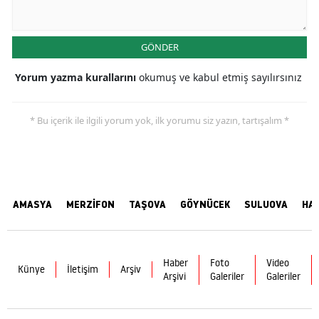
GÖNDER
Yorum yazma kurallarını
okumuş ve kabul etmiş sayılırsınız
* Bu içerik ile ilgili yorum yok, ilk yorumu siz yazın, tartışalım *
AMASYA
MERZİFON
TAŞOVA
GÖYNÜCEK
SULUOVA
HA
Haber
Foto
Video
Künye
İletişim
Arşiv
Arşivi
Galeriler
Galeriler