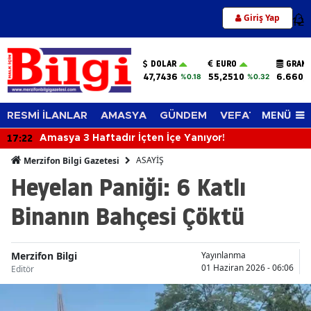
Giriş Yap
12
DOLAR
EURO
GRAM 
47,7436
55,2510
6.660,
%0.18
%0.32
MENÜ
RESMİ İLANLAR
AMASYA
GÜNDEM
VEFAT EDENLER
17:22
Amasya 3 Haftadır İçten İçe Yanıyor!
ASAYİŞ
Merzifon Bilgi Gazetesi
Heyelan Paniği: 6 Katlı
Binanın Bahçesi Çöktü
Merzifon Bilgi
Yayınlanma
01 Haziran 2026 - 06:06
Editör