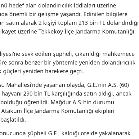
ü hedef alan dolandırıcılık iddiaları üzerine
a önemli bir gelişme yaşandı. Edinilen bilgilere
n satın alarak 2 kişiyi toplam 213 bin TL dolandırdığı
 şikayet üzerine Tekkeköy İlçe Jandarma Komutanlığı
iyesi’ne sevk edilen şüpheli, çıkarıldığı mahkemece
süre sonra benzer bir yöntemle yeniden dolandırıcılık
k güçleri yeniden harekete geçti.
u Mahallesi’nde yaşanan olayda, G.E.’nin A.S. (60)
hayvanı 290 bin TL karşılığında satın aldığı, ancak
olduğu öğrenildi. Mağdur A.S.’nin durumu
 Atakum İlçe Jandarma Komutanlığı ekipleri
başlatıldı.
sonucunda şüpheli G.E., kaldığı otelde yakalanarak