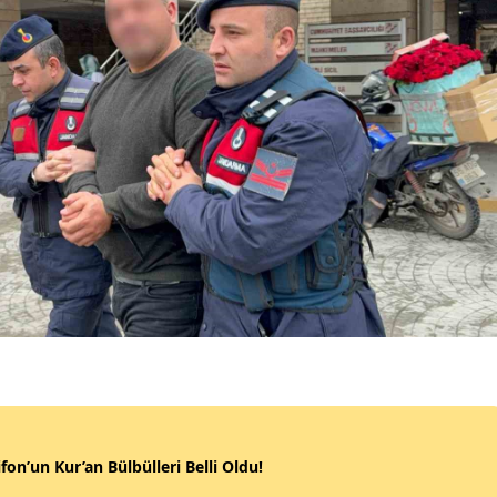
fon’un Kur’an Bülbülleri Belli Oldu!