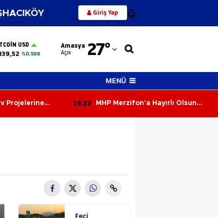
Giriş Yap
HACIKÖY
12
Adana
27
°
ITCOIN USD
Amasya
Adıyaman
Açık
839,52
%0.598
Afyonkarahisar
MENÜ
Ağrı
19:22
v Projelerine
MHP Merzifon'a Hayırlı Olsun
Amasya
Çıkarması!
Ankara
Antalya
Artvin
Aydın
Balıkesir
Feci