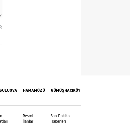
Yozgat
Zonguldak
R
Aksaray
Bayburt
Karaman
Kırıkkale
Batman
SULUOVA
HAMAMÖZÜ
GÜMÜŞHACIKÖY
Şırnak
Bartın
ın
Resmi
Son Dakika
Ardahan
atları
İlanlar
Haberleri
Iğdır