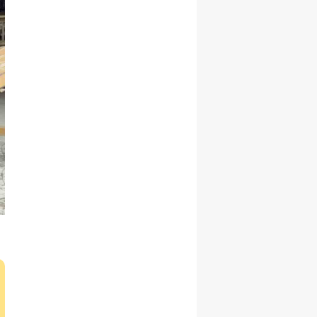
Malatya
Manisa
Kahramanmaraş
Mardin
Muğla
Muş
Nevşehir
Niğde
Ordu
Rize
Sakarya