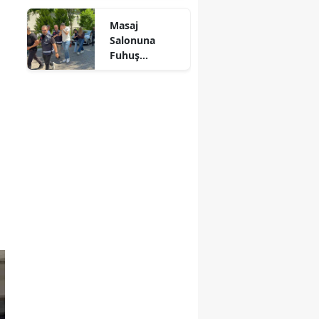
Kül Oldu
Mersin
Masaj
Salonuna
İstanbul
Fuhuş
Operasyonu: 3
İzmir
Şüpheli
Adliyeye Sevk
Kars
Edildi
Kastamonu
Kayseri
Kırklareli
Kırşehir
Kocaeli
Konya
Kütahya