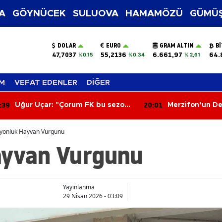
A
GÖYNÜCEK
SULUOVA
HAMAMÖZÜ
GÜMÜŞ
DOLAR
EURO
GRAM ALTIN
B
47,7037
55,2136
6.661,97
64.
%0.15
%0.34
% 2,61
M
VEFAT EDENLER
DİĞER
:39
20:01
Uğur Uçar: "Çorum FK bu sezon
Merzifon’un De
Süper Lig’e renk katacak"
Yakın Takip!
lyonluk Hayvan Vurgunu
ayvan Vurgunu
Yayınlanma
29 Nisan 2026 - 03:09