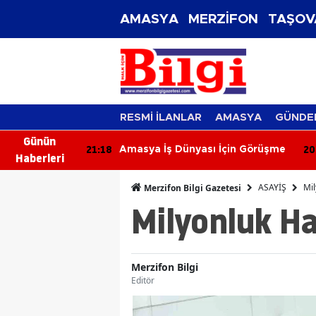
AMASYA
MERZİFON
TAŞOV
RESMİ İLANLAR
AMASYA
GÜNDE
Günün
21:18
20
tesi Zirveye
Amasya İş Dünyası İçin Görüşme
Haberleri
ASAYİŞ
Mi
Merzifon Bilgi Gazetesi
Milyonluk H
Merzifon Bilgi
Editör