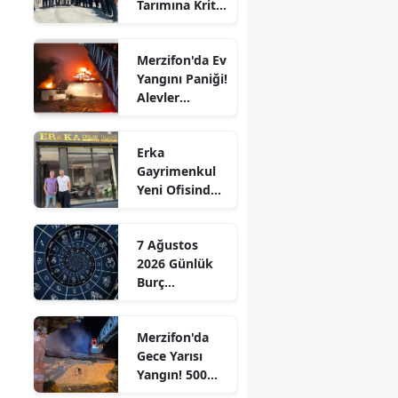
Tarımına Kritik
Edirne
Ziyaret!
Elazığ
Merzifon'da Ev
Yangını Paniği!
Erzincan
Alevler
Büyümeden
Erzurum
Kontrol Altına
Erka
Alındı
Eskişehir
Gayrimenkul
Yeni Ofisinde
Gaziantep
Hizmete
Başladı!
Giresun
7 Ağustos
“Gayrimenkul
2026 Günlük
Almak İçin
Gümüşhane
Burç
Doğru Zaman”
Yorumları:
Hakkari
Aşkta
Merzifon'da
Sürprizler,
Hatay
Gece Yarısı
Parada Yeni
Yangın! 500
Fırsatlar
Isparta
Saman Balyası
Kapıda!