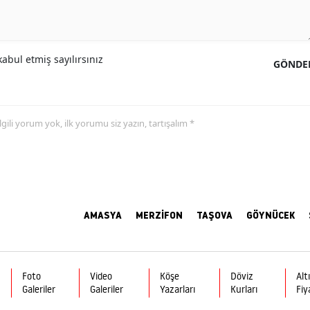
abul etmiş sayılırsınız
GÖNDE
 ilgili yorum yok, ilk yorumu siz yazın, tartışalım *
AMASYA
MERZİFON
TAŞOVA
GÖYNÜCEK
Foto
Video
Köşe
Döviz
Alt
Galeriler
Galeriler
Yazarları
Kurları
Fiy