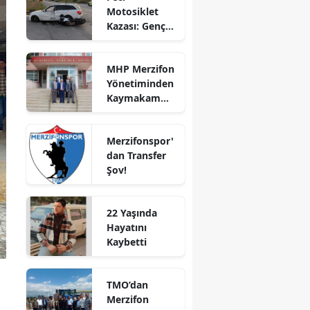
Motosiklet
Bilecik
Kazası: Genç
Sürücü
Bingöl
Hayatını
MHP Merzifon
Kaybetti
Bitlis
Yönetiminden
Kaymakam
Bolu
Ahmet
Karaaslan'a
Burdur
Merzifonspor'
Ziyaret
dan Transfer
Bursa
Şov!
Çanakkale
22 Yaşında
Çankırı
Hayatını
Kaybetti
Çorum
Denizli
TMO’dan
Diyarbakır
Merzifon