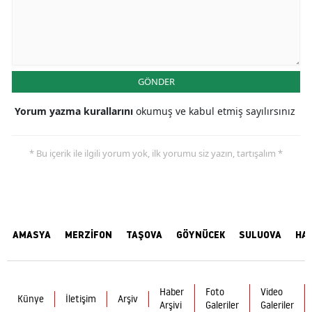
GÖNDER
Yorum yazma kurallarını
okumuş ve kabul etmiş sayılırsınız
* Bu içerik ile ilgili yorum yok, ilk yorumu siz yazın, tartışalım *
AMASYA
MERZİFON
TAŞOVA
GÖYNÜCEK
SULUOVA
HA
Haber
Foto
Video
Künye
İletişim
Arşiv
Arşivi
Galeriler
Galeriler