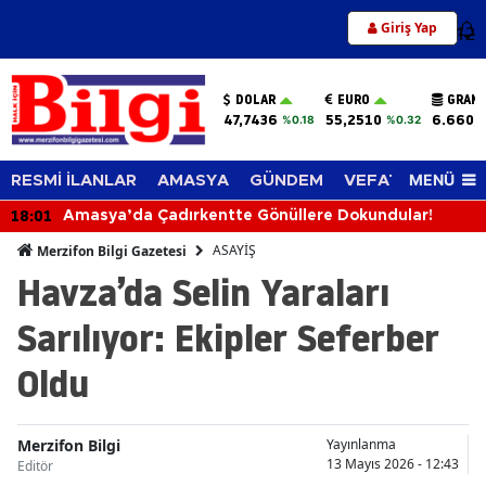
Giriş Yap
12
DOLAR
EURO
GRAM 
47,7436
55,2510
6.660,
%0.18
%0.32
MENÜ
RESMİ İLANLAR
AMASYA
GÜNDEM
VEFAT EDENLER
:01
17
Amasya’da Çadırkentte Gönüllere Dokundular!
ASAYİŞ
Merzifon Bilgi Gazetesi
Havza’da Selin Yaraları
Sarılıyor: Ekipler Seferber
Oldu
Merzifon Bilgi
Yayınlanma
13 Mayıs 2026 - 12:43
Editör