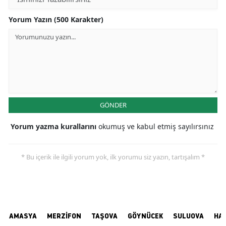
Yorum Yazın (500 Karakter)
GÖNDER
Yorum yazma kurallarını
okumuş ve kabul etmiş sayılırsınız
* Bu içerik ile ilgili yorum yok, ilk yorumu siz yazın, tartışalım *
AMASYA
MERZİFON
TAŞOVA
GÖYNÜCEK
SULUOVA
HA