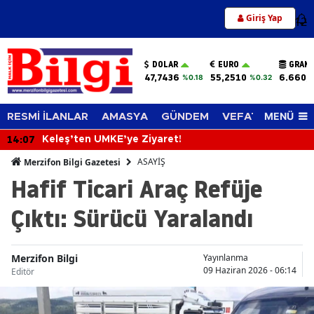
Giriş Yap
12
DOLAR
EURO
GRAM 
47,7436
55,2510
6.660,
%0.18
%0.32
MENÜ
RESMİ İLANLAR
AMASYA
GÜNDEM
VEFAT EDENLER
14:07
Keleş’ten UMKE’ye Ziyaret!
ASAYİŞ
Merzifon Bilgi Gazetesi
Hafif Ticari Araç Refüje
Çıktı: Sürücü Yaralandı
Merzifon Bilgi
Yayınlanma
09 Haziran 2026 - 06:14
Editör