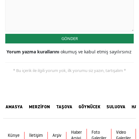
GÖNDER
Yorum yazma kurallarını
okumuş ve kabul etmiş sayılırsınız
* Bu içerik ile ilgili yorum yok, ilk yorumu siz yazın, tartışalım *
AMASYA
MERZİFON
TAŞOVA
GÖYNÜCEK
SULUOVA
HA
Haber
Foto
Video
Künye
İletişim
Arşiv
Arşivi
Galeriler
Galeriler