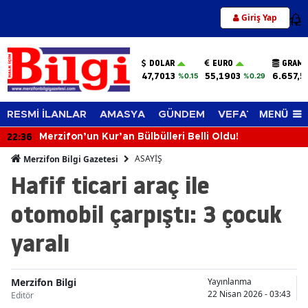
Giriş Yap
12
DOLAR
EURO
GRAM 
47,7013
55,1903
6.657,5
%0.15
%0.29
MENÜ
RESMİ İLANLAR
AMASYA
GÜNDEM
VEFAT EDENLER
22:36
Merzifon’un Kur’an Bülbülleri Belli Oldu!
ASAYİŞ
Merzifon Bilgi Gazetesi
Hafif ticari araç ile
otomobil çarpıştı: 3 çocuk
yaralı
Merzifon Bilgi
Yayınlanma
22 Nisan 2026 - 03:43
Editör