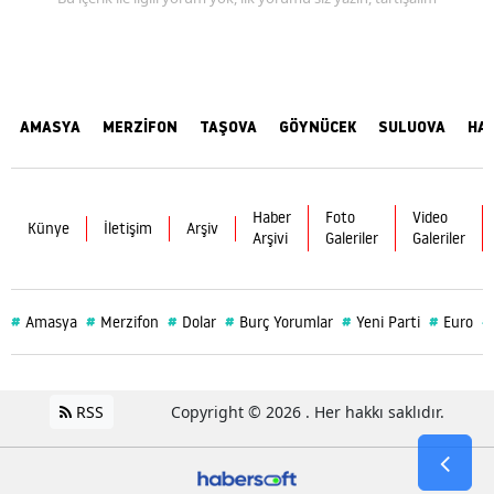
AMASYA
MERZİFON
TAŞOVA
GÖYNÜCEK
SULUOVA
HA
Haber
Foto
Video
Künye
İletişim
Arşiv
Arşivi
Galeriler
Galeriler
#
#
#
#
#
#
#
Amasya
Merzifon
Dolar
Burç Yorumlar
Yeni Parti
Euro
RSS
Copyright © 2026 . Her hakkı saklıdır.