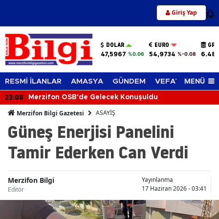
Giriş Yap
12
DOLAR
EURO
GRA
47,5967
54,9734
6.482
%0.06
%-0.08
MENÜ
RESMİ İLANLAR
AMASYA
GÜNDEM
VEFAT EDENLER
23:08
Merzifon OSB'de Gelecek Konuşuldu
ASAYİŞ
Merzifon Bilgi Gazetesi
Güneş Enerjisi Panelini
Tamir Ederken Can Verdi
Merzifon Bilgi
Yayınlanma
17 Haziran 2026 - 03:41
Editör