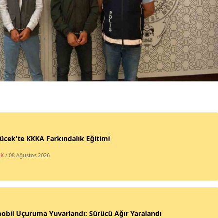
cek'te KKKA Farkındalık Eğitimi
IK
/ 08 Ağustos 2026
bil Uçuruma Yuvarlandı: Sürücü Ağır Yaralandı