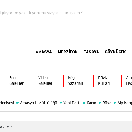
 ilgili yorum yok, ilk yorumu siz yazın, tartışalım *
AMASYA
MERZİFON
TAŞOVA
GÖYNÜCEK
Foto
Video
Köşe
Döviz
Alt
Galeriler
Galeriler
Yazarları
Kurları
Fiy
#
#
#
#
#
lediyesi
Amasya İl Müftülüğü
Yeni Parti
Kadın
Rüya
Alp Karg
klıdır.