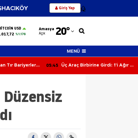
Giriş Yap
HACIKÖY
12
Adana
20
°
BITCOIN USD
Amasya
Adıyaman
Açık
.017,72
%1.176
Afyonkarahisar
MENÜ
Ağrı
05:45
an Tır Bariyerlere
Üç Araç Birbirine Girdi: 1'i Ağır 2
Amasya
Yaralı
Ankara
5 Düzensiz
Antalya
Artvin
dı
Aydın
Balıkesir