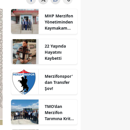
Bilecik
MHP Merzifon
Bingöl
Yönetiminden
Kaymakam
Bitlis
Ahmet
Karaaslan'a
Bolu
22 Yaşında
Ziyaret
Hayatını
Burdur
Kaybetti
Bursa
Merzifonspor'
Çanakkale
dan Transfer
Şov!
Çankırı
Çorum
TMO’dan
Merzifon
Denizli
Tarımına Kritik
Ziyaret!
Diyarbakır