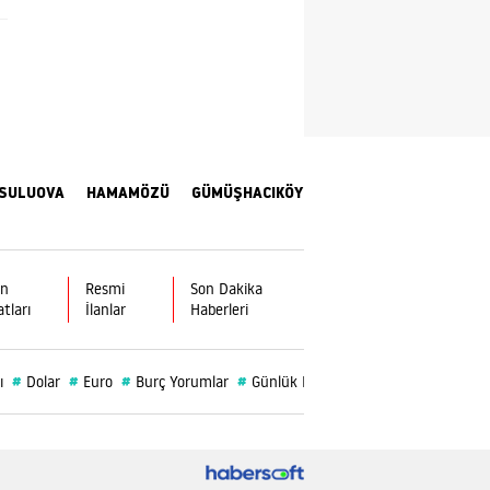
Yalova
Karabük
Kilis
Osmaniye
SULUOVA
HAMAMÖZÜ
GÜMÜŞHACIKÖY
Düzce
ın
Resmi
Son Dakika
atları
İlanlar
Haberleri
#
#
#
#
#
#
ı
Dolar
Euro
Burç Yorumlar
Günlük Burç
Gümüşhacıköy
Ve