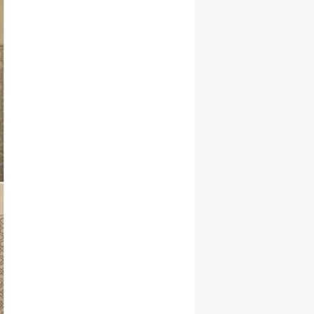
Malatya
Manisa
Kahramanmaraş
Mardin
Muğla
Muş
Nevşehir
Niğde
Ordu
Rize
Sakarya