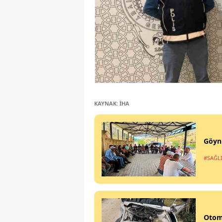
KAYNAK: İHA
Göynü
#SAĞL
Otomo