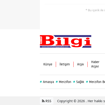
* Bu içerik ile
Haber
Künye
İletişim
Arşiv
Arşivi
#
#
#
#
Amasya
Merzifon
Sağlık
Merzifon Be
RSS
Copyright © 2026 . Her hakkı sa