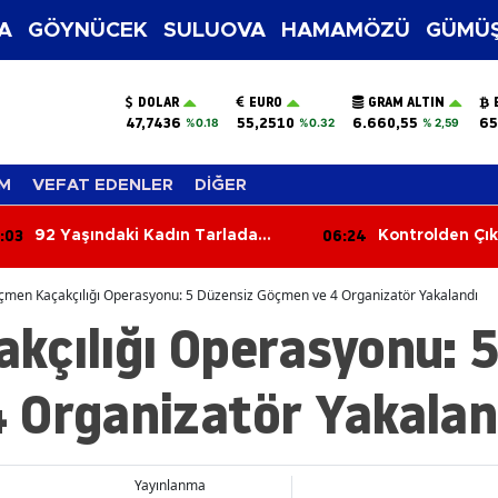
A
GÖYNÜCEK
SULUOVA
HAMAMÖZÜ
GÜMÜŞ
DOLAR
EURO
GRAM ALTIN
47,7436
55,2510
6.660,55
65
%0.18
%0.32
% 2,59
M
VEFAT EDENLER
DİĞER
:03
06:24
92 Yaşındaki Kadın Tarlada
Kontrolden Çık
Yanmış Halde Ölü Bulundu
Çarptı
men Kaçakçılığı Operasyonu: 5 Düzensiz Göçmen ve 4 Organizatör Yakalandı
kçılığı Operasyonu: 
 Organizatör Yakalan
Yayınlanma