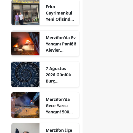
Erka
Edirne
Gayrimenkul
Yeni Ofisinde
Elazığ
Hizmete
Başladı!
Erzincan
Merzifon'da Ev
“Gayrimenkul
Yangını Paniği!
Erzurum
Almak İçin
Alevler
Doğru Zaman”
Eskişehir
Büyümeden
Kontrol Altına
Gaziantep
7 Ağustos
Alındı
2026 Günlük
Giresun
Burç
Yorumları:
Gümüşhane
Aşkta
Merzifon'da
Sürprizler,
Hakkari
Gece Yarısı
Parada Yeni
Yangın! 500
Fırsatlar
Hatay
Saman Balyası
Kapıda!
Kül Oldu
Isparta
Merzifon İlçe