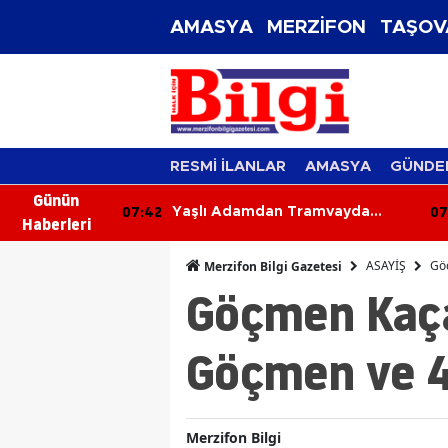
AMASYA
MERZİFON
TAŞOV
RESMİ İLANLAR
AMASYA
GÜNDE
Günün
07:42
07
Yuvarlandı:
Yaşlı Adamdan Tramvayda
Haberleri
ndı
Cinsel Taciz İddiası
ASAYİŞ
Göç
Merzifon Bilgi Gazetesi
Göçmen Kaça
Göçmen ve 4
Merzifon Bilgi