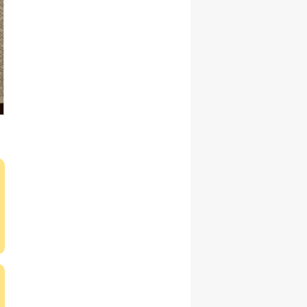
Samsun
Siirt
Sinop
Sivas
Tekirdağ
Tokat
Trabzon
Tunceli
Şanlıurfa
Uşak
Van