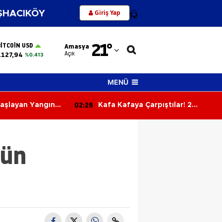
Giriş Yap
HACIKÖY
12
Adana
21
°
BITCOIN USD
Amasya
Adıyaman
Açık
.127,94
%0.413
Afyonkarahisar
MENÜ
Ağrı
01:47
pıştılar! 2
Skandal Görüntülere
Amasya
ye Kaldırıldı
Soruşturma!
Ankara
tün
Antalya
Artvin
Aydın
Balıkesir