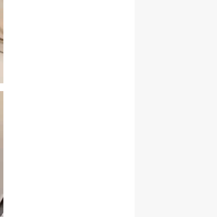
Yalova
Karabük
Kilis
Osmaniye
Düzce