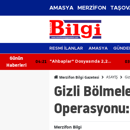
AMASYA
MERZİFON
TAŞOV
RESMİ İLANLAR
AMASYA
GÜNDE
Günün
03:43
03
ında 2,2
Orman Yangınına Giderken
Haberleri
ası!
Yanan Kamyoneti Söndürdüler!
ASAYİŞ
Giz
Merzifon Bilgi Gazetesi
Gizli Bölmel
Operasyonu: 
Merzifon Bilgi