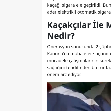
kaçağı sigara ele geçirildi. Bu
adet elektrikli otomatik siga
Kaçakçılar İle
Nedir?
Operasyon sonucunda 2 şüpheli
Kanunu'na muhalefet suçundan i
mücadele çalışmalarının sürek
sağlığını tehdit eden bu tür faa
önem arz ediyor.