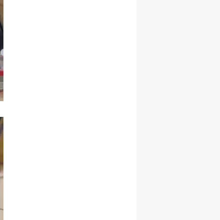
Yozgat
Zonguldak
Aksaray
Bayburt
Karaman
Kırıkkale
Batman
Şırnak
Bartın
Ardahan
Iğdır