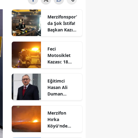
Bilecik
Merzifonspor’
Bingöl
da Şok İstifa!
Başkan Kazım
Bitlis
Gül Görevi
Bıraktı
Bolu
Feci
Motosiklet
Burdur
Kazası: 18
Yaşındaki
Bursa
Genç Hayatını
Eğitimci
Kaybetti
Çanakkale
Hasan Ali
Duman
Çankırı
Hayatını
Kaybetti!
Çorum
Merzifon
Hırka
Denizli
Köyü'nde
Korkutan
Diyarbakır