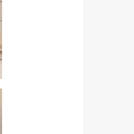
Malatya
Manisa
Kahramanmaraş
Mardin
Muğla
Muş
Nevşehir
Niğde
Ordu
Rize
Sakarya