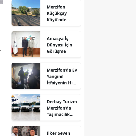
Yangın!
Merzifon
Alevler İlçenin
Edirne
Küçükçay
Birçok
Köyü’nde
Noktasından
Elazığ
Arazi Yangını:
Görülüyor
50 Dönüm
Erzincan
Amasya İş
Alan Zarar
Dünyası İçin
Erzurum
Gördü
.
Görüşme
Eskişehir
Gaziantep
Merzifon’da Ev
Yangını!
Giresun
İtfaiyenin Hızlı
Müdahalesi
Gümüşhane
Faciayı Önledi
Derbay Turizm
Hakkari
Merzifon’da
Taşımacılık
Hatay
Sektörüne
İddialı Giriyor!
Isparta
İlker Seven