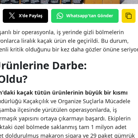
X'de Paylaş
Whatsapp'tan Gönder
rılı bir operasyonla, iş yerinde gizli bölmelerin
onlarca liralık kaçak ürün ele geçirildi. Bu durum,
nli kritik olduğunu bir kez daha gözler önüne seriyor
rünlerine Darbe:
Oldu?
'daki kaçak tütün ürünlerinin büyük bir kısmı
dürlüğü Kaçakçılık ve Organize Suçlarla Mücadele
şamba ilçesinde yürütülen operasyonlarda, iş
rmaşık yapısını ortaya çıkarmayı başardı. Ekiplerin
faktaki özel bölmede saklanmış tam 1 milyon adet
et doldurulmuş makaron sigara ve 29 paket gümrük