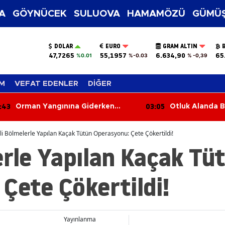
A
GÖYNÜCEK
SULUOVA
HAMAMÖZÜ
GÜMÜŞ
DOLAR
EURO
GRAM ALTIN
47,7265
55,1957
6.634,90
65
%0.01
%-0.03
% -0,39
M
VEFAT EDENLER
DİĞER
:05
02:26
Otluk Alanda Başlayan Yangın
Kafa Kafaya Çar
Buğday Tarlasına Sıçradı!
Sürücü Hastane
li Bölmelerle Yapılan Kaçak Tütün Operasyonu: Çete Çökertildi!
erle Yapılan Kaçak Tü
Çete Çökertildi!
Yayınlanma