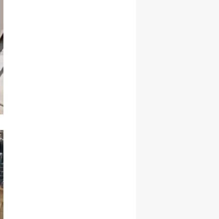
Samsun
Siirt
Sinop
Sivas
Tekirdağ
Tokat
Trabzon
Tunceli
Şanlıurfa
Uşak
Van