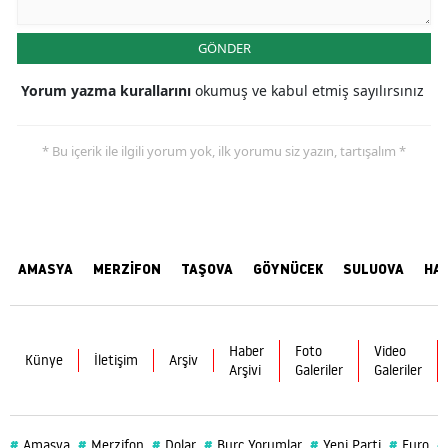
GÖNDER
Yorum yazma kurallarını
okumuş ve kabul etmiş sayılırsınız
* Bu içerik ile ilgili yorum yok, ilk yorumu siz yazın, tartışalım *
AMASYA
MERZİFON
TAŞOVA
GÖYNÜCEK
SULUOVA
HA
Haber
Foto
Video
Künye
İletişim
Arşiv
Arşivi
Galeriler
Galeriler
#
#
#
#
#
#
#
Amasya
Merzifon
Dolar
Burç Yorumlar
Yeni Parti
Euro