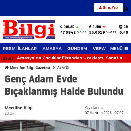
Giriş Yap
12
DOLAR
EURO
GRA
47,6942
55,0619
6.494
%0.05
%-0.13
MENÜ
RESMİ İLANLAR
AMASYA
GÜNDEM
VEFAT EDENLER
23:47
Amasya’da Çocuklar Ekrandan Uzaklaştı, Sanatla
Buluştu!
ASAYİŞ
Merzifon Bilgi Gazetesi
Genç Adam Evde
Bıçaklanmış Halde Bulundu
Merzifon Bilgi
Yayınlanma
07 Haziran 2026 - 07:07
Editör