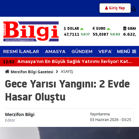
Giriş Yap
12
DOLAR
EURO
GRAM 
47,7111
55,0387
6.622,
%0.17
%0.03
MENÜ
RESMİ İLANLAR
AMASYA
GÜNDEM
VEFAT EDENLER
12:52
Amasya'nın En Büyük Sağlık Yatırımı İlerliyor! Kat
Planlaması Görüşüldü!
ASAYİŞ
Merzifon Bilgi Gazetesi
Gece Yarısı Yangını: 2 Evde
Hasar Oluştu
Merzifon Bilgi
Yayınlanma
03 Haziran 2026 - 03:25
Editör