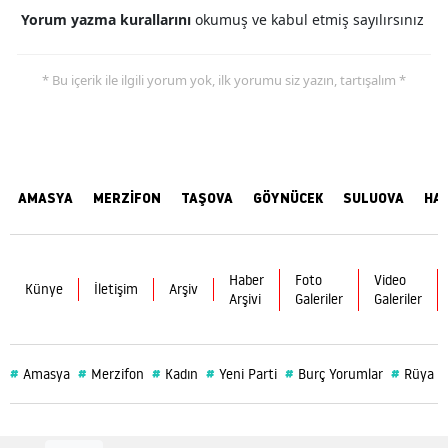
Yorum yazma kurallarını
okumuş ve kabul etmiş sayılırsınız
* Bu içerik ile ilgili yorum yok, ilk yorumu siz yazın, tartışalım *
AMASYA
MERZİFON
TAŞOVA
GÖYNÜCEK
SULUOVA
HA
Haber
Foto
Video
Künye
İletişim
Arşiv
Arşivi
Galeriler
Galeriler
#
#
#
#
#
#
Amasya
Merzifon
Kadın
Yeni Parti
Burç Yorumlar
Rüya