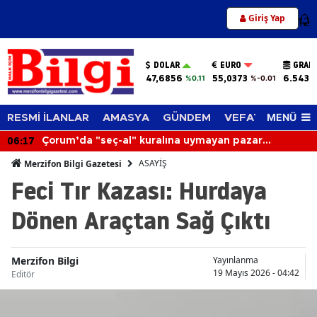
Giriş Yap
12
DOLAR
EURO
GRAM
47,6856
55,0373
6.543,
%0.11
%-0.01
MENÜ
RESMİ İLANLAR
AMASYA
GÜNDEM
VEFAT EDENLER
06:17
Çorum’da "seç-al" kuralına uymayan pazar
esnafının tezgahı kapatıldı
ASAYİŞ
Merzifon Bilgi Gazetesi
Feci Tır Kazası: Hurdaya
Dönen Araçtan Sağ Çıktı
Merzifon Bilgi
Yayınlanma
19 Mayıs 2026 - 04:42
Editör