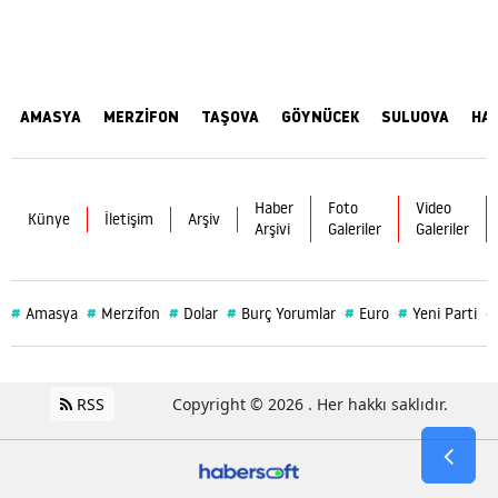
AMASYA
MERZİFON
TAŞOVA
GÖYNÜCEK
SULUOVA
HA
Haber
Foto
Video
Künye
İletişim
Arşiv
Arşivi
Galeriler
Galeriler
#
#
#
#
#
#
#
Amasya
Merzifon
Dolar
Burç Yorumlar
Euro
Yeni Parti
RSS
Copyright © 2026 . Her hakkı saklıdır.