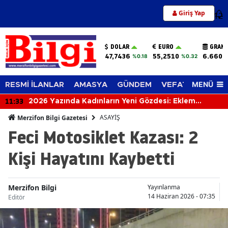
Giriş Yap
12
DOLAR
EURO
GRAM 
47,7436
55,2510
6.660,
%0.18
%0.32
MENÜ
RESMİ İLANLAR
AMASYA
GÜNDEM
VEFAT EDENLER
11:33
2026 Yazında Kadınların Yeni Gözdesi: Eklem
Yüzükleri Geri Döndü
ASAYİŞ
Merzifon Bilgi Gazetesi
Feci Motosiklet Kazası: 2
Kişi Hayatını Kaybetti
Merzifon Bilgi
Yayınlanma
14 Haziran 2026 - 07:35
Editör