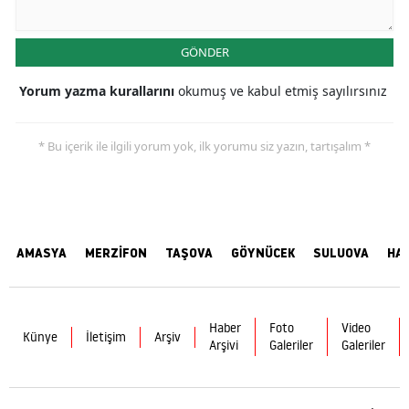
GÖNDER
Yorum yazma kurallarını
okumuş ve kabul etmiş sayılırsınız
* Bu içerik ile ilgili yorum yok, ilk yorumu siz yazın, tartışalım *
AMASYA
MERZİFON
TAŞOVA
GÖYNÜCEK
SULUOVA
HA
Haber
Foto
Video
Künye
İletişim
Arşiv
Arşivi
Galeriler
Galeriler